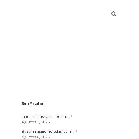
Sidebar
Son Yazılar
betexper g
Jandarma asker mi polis mi ?
Ağustos 7, 2026
Bazların aşındırıcı etkisi var mı ?
Ağustos 6, 2026