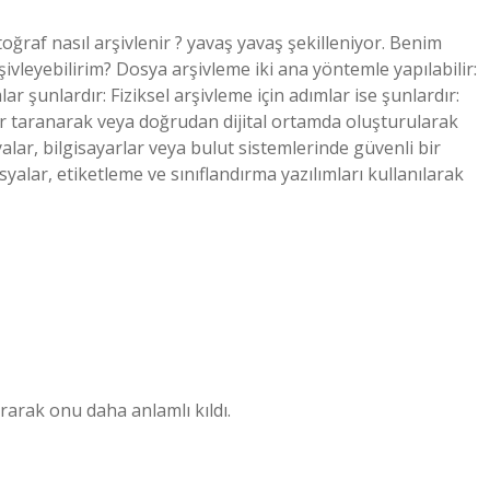
oğraf nasıl arşivlenir ? yavaş yavaş şekilleniyor. Benim
rşivleyebilirim? Dosya arşivleme iki ana yöntemle yapılabilir:
ımlar şunlardır: Fiziksel arşivleme için adımlar ise şunlardır:
er taranarak veya doğrudan dijital ortamda oluşturularak
alar, bilgisayarlar veya bulut sistemlerinde güvenli bir
yalar, etiketleme ve sınıflandırma yazılımları kullanılarak
tırarak onu daha anlamlı kıldı.