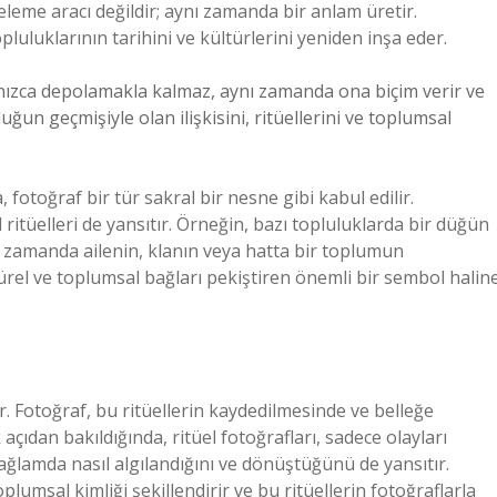
eleme aracı değildir; aynı zamanda bir anlam üretir.
topluluklarının tarihini ve kültürlerini yeniden inşa eder.
alnızca depolamakla kalmaz, aynı zamanda ona biçim verir ve
uğun geçmişiyle olan ilişkisini, ritüellerini ve toplumsal
 fotoğraf bir tür sakral bir nesne gibi kabul edilir.
l ritüelleri de yansıtır. Örneğin, bazı topluluklarda bir düğün
ynı zamanda ailenin, klanın veya hatta bir toplumun
ürel ve toplumsal bağları pekiştiren önemli bir sembol halin
r. Fotoğraf, bu ritüellerin kaydedilmesinde ve belleğe
çıdan bakıldığında, ritüel fotoğrafları, sadece olayları
ğlamda nasıl algılandığını ve dönüştüğünü de yansıtır.
lumsal kimliği şekillendirir ve bu ritüellerin fotoğraflarla