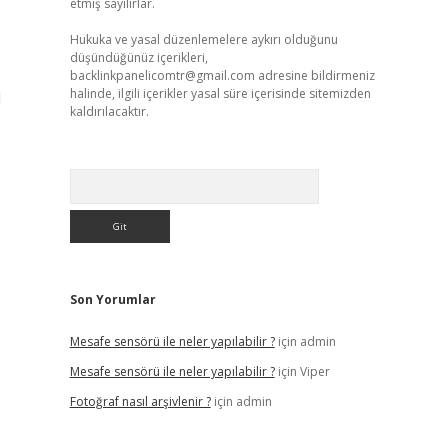
etmiş sayılırlar.
Hukuka ve yasal düzenlemelere aykırı olduğunu
düşündüğünüz içerikleri,
backlinkpanelicomtr@gmail.com
adresine bildirmeniz
halinde, ilgili içerikler yasal süre içerisinde sitemizden
l
kaldırılacaktır.
Arama
Son Yorumlar
Mesafe sensörü ile neler yapılabilir ?
için
admin
Mesafe sensörü ile neler yapılabilir ?
için
Viper
Fotoğraf nasıl arşivlenir ?
için
admin