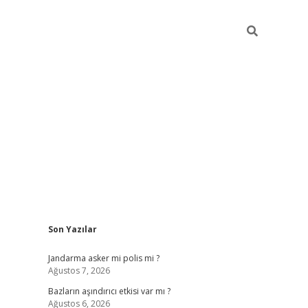
Sidebar
Son Yazılar
betexper güncel
i
Jandarma asker mi polis mi ?
Ağustos 7, 2026
Bazların aşındırıcı etkisi var mı ?
Ağustos 6, 2026