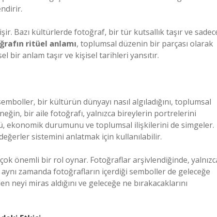
ndirir.
r. Bazı kültürlerde fotoğraf, bir tür kutsallık taşır ve sadec
ğrafın ritüel anlamı
, toplumsal düzenin bir parçası olarak
 bir anlam taşır ve kişisel tarihleri yansıtır.
semboller, bir kültürün dünyayı nasıl algıladığını, toplumsal
ğin, bir aile fotoğrafı, yalnızca bireylerin portrelerini
, ekonomik durumunu ve toplumsal ilişkilerini de simgeler.
ğerler sistemini anlatmak için kullanılabilir.
ok önemli bir rol oynar. Fotoğraflar arşivlendiğinde, yalnızc
z; aynı zamanda fotoğrafların içerdiği semboller de geleceğe
nden neyi miras aldığını ve geleceğe ne bırakacaklarını