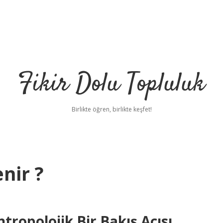
Fikir Dolu Topluluk
Birlikte öğren, birlikte keşfet!
enir ?
ntropolojik Bir Bakış Açısı