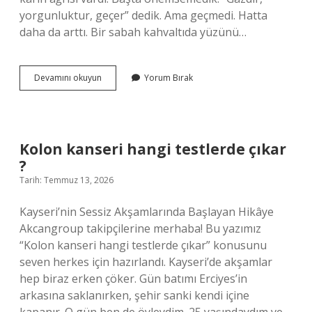
yorgunluktur, geçer” dedik. Ama geçmedi. Hatta
daha da arttı. Bir sabah kahvaltıda yüzünü…
Kolon
Devamını okuyun
Yorum Bırak
kanseri
hangi
testlerde
çıkar
?
Kolon kanseri hangi testlerde çıkar
?
Tarih: Temmuz 13, 2026
Kayseri’nin Sessiz Akşamlarında Başlayan Hikâye
Akcangroup takipçilerine merhaba! Bu yazımız
“Kolon kanseri hangi testlerde çıkar” konusunu
seven herkes için hazırlandı. Kayseri’de akşamlar
hep biraz erken çöker. Gün batımı Erciyes’in
arkasına saklanırken, şehir sanki kendi içine