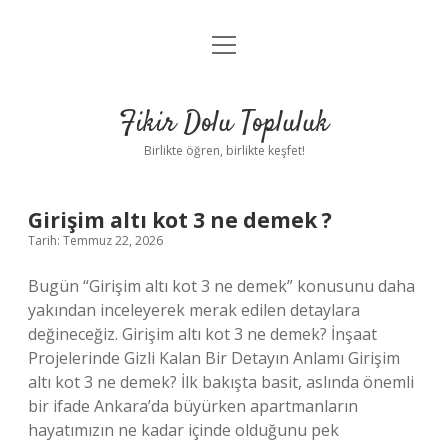
menüyü
Anasayfa
aç
Gizlilik Politikası
Fikir Dolu Topluluk
Yasal Uyarı
Birlikte öğren, birlikte keşfet!
Hakkımızda
Fikir
Girişim altı kot 3 ne demek ?
Tarih: Temmuz 22, 2026
Dolu
Bugün “Girişim altı kot 3 ne demek” konusunu daha
Topluluk
yakından inceleyerek merak edilen detaylara
değineceğiz. Girişim altı kot 3 ne demek? İnşaat
Yazılar
Projelerinde Gizli Kalan Bir Detayın Anlamı Girişim
altı kot 3 ne demek? İlk bakışta basit, aslında önemli
bir ifade Ankara’da büyürken apartmanların
hayatımızın ne kadar içinde olduğunu pek