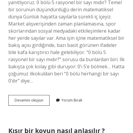
yanıtlıyoruz. 0 bölü 5 rasyonel bir sayı mıdır? Temel
bir sorunun düşündürdüğü derin matematiksel
dünya Günlük hayatta sayılarla sürekli iç içeyiz.
Market alışverişinden zaman planlamasına, spor
skorlarından sosyal medyadaki etkileşimlere kadar
her yerde sayılar var. Ama işin içine matematiksel bir
bakış açısı girdiğinde, bazı basit görünen ifadeler
bile kafa karıştırıcı hale gelebiliyor. “0 bölü 5
rasyonel bir sayı mıdır?” sorusu da bunlardan biri. İlk
bakışta çok kolay gibi duruyor: 0’ı 5’e bölmek… Hatta
çoğumuz ilkokuldan beri “0 bölü herhangi bir sayı
0’dır” diye…
0
Devamını okuyun
Yorum Bırak
bölü
5
rasyonel
bir
sayı
Kısır bir koyun nasıl anlaşılır ?
mıdır