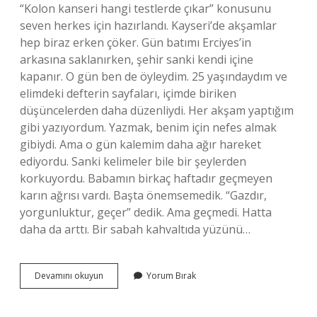
“Kolon kanseri hangi testlerde çıkar” konusunu
seven herkes için hazırlandı. Kayseri’de akşamlar
hep biraz erken çöker. Gün batımı Erciyes’in
arkasına saklanırken, şehir sanki kendi içine
kapanır. O gün ben de öyleydim. 25 yaşındaydım ve
elimdeki defterin sayfaları, içimde biriken
düşüncelerden daha düzenliydi. Her akşam yaptığım
gibi yazıyordum. Yazmak, benim için nefes almak
gibiydi. Ama o gün kalemim daha ağır hareket
ediyordu. Sanki kelimeler bile bir şeylerden
korkuyordu. Babamın birkaç haftadır geçmeyen
karın ağrısı vardı. Başta önemsemedik. “Gazdır,
yorgunluktur, geçer” dedik. Ama geçmedi. Hatta
daha da arttı. Bir sabah kahvaltıda yüzünü…
Kolon
Devamını okuyun
Yorum Bırak
kanseri
hangi
testlerde