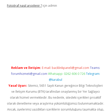
Fotoğraf nasıl arşivlenir ?
için
admin
el
ilbet yeni giriş adresi
betexper
Reklam ve İletişim:
E-mail:
backlinkpaneli@gmail.com
Teams:
forumhizmeti@gmail.com
Whatsapp: 0262 606 0 726
Telegram:
@karabul
Yasal Uyarı:
Sitemiz, 5651 Sayılı Kanun gereğince Bilgi Teknolojileri
ve İletişim Kurumu (BTK) tarafından onaylanmış bir Yer Sağlayıcı
olarak hizmet vermektedir. Bu nedenle, sitedeki içerikleri proaktif
olarak denetleme veya araştırma yükümlülüğümüz bulunmamaktadır.
Ancak, üyelerimiz yazdıkları içeriklerin sorumluluğunu taşımakta olup,