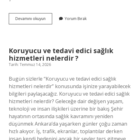
Kısır
Devamını okuyun
Yorum Bırak
bir
koyun
nasıl
anlaşılır
?
Koruyucu ve tedavi edici sağlık
hizmetleri nelerdir ?
Tarih: Temmuz 14, 2026
Bugün sizlerle “Koruyucu ve tedavi edici sağlık
hizmetleri nelerdir” konusunda işinize yarayabilecek
bilgileri paylaşacağız. Koruyucu ve tedavi edici sağlık
hizmetleri nelerdir? Geleceğe dair değişen yaşam,
teknoloji ve insan ilişkileri üzerine bir bakış Şehir
hayatının ortasında sağlık kavramını yeniden
düşünmek Ankara’da yaşarken günler çoğu zaman
hızlı akıyor. İş, trafik, ekranlar, toplantılar derken
insan kendi bedenini ancak bir şeyler ters gitmeye