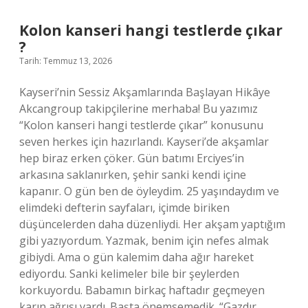
çıkar
?
Kolon kanseri hangi testlerde çıkar
?
Tarih: Temmuz 13, 2026
Kayseri’nin Sessiz Akşamlarında Başlayan Hikâye
Akcangroup takipçilerine merhaba! Bu yazımız
“Kolon kanseri hangi testlerde çıkar” konusunu
seven herkes için hazırlandı. Kayseri’de akşamlar
hep biraz erken çöker. Gün batımı Erciyes’in
arkasına saklanırken, şehir sanki kendi içine
kapanır. O gün ben de öyleydim. 25 yaşındaydım ve
elimdeki defterin sayfaları, içimde biriken
düşüncelerden daha düzenliydi. Her akşam yaptığım
gibi yazıyordum. Yazmak, benim için nefes almak
gibiydi. Ama o gün kalemim daha ağır hareket
ediyordu. Sanki kelimeler bile bir şeylerden
korkuyordu. Babamın birkaç haftadır geçmeyen
karın ağrısı vardı. Başta önemsemedik. “Gazdır,