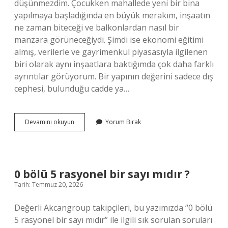
düşünmezdim. Çocukken mahallede yeni bir bina
yapılmaya başladığında en büyük merakım, inşaatın
ne zaman biteceği ve balkonlardan nasıl bir
manzara görüneceğiydi. Şimdi ise ekonomi eğitimi
almış, verilerle ve gayrimenkul piyasasıyla ilgilenen
biri olarak aynı inşaatlara baktığımda çok daha farklı
ayrıntılar görüyorum. Bir yapının değerini sadece dış
cephesi, bulunduğu cadde ya…
Girişim
Devamını okuyun
Yorum Bırak
altı
kot
3
ne
demek
0 bölü 5 rasyonel bir sayı mıdır ?
?
Tarih: Temmuz 20, 2026
Değerli Akcangroup takipçileri, bu yazımızda “0 bölü
5 rasyonel bir sayı mıdır” ile ilgili sık sorulan soruları