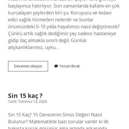
başlayınca hatırlıyor. Son zamanlarda kafamı en çok
kurcalayan şeylerden biri şu: Koruyucu ve tedavi
edici sağlık hizmetleri nelerdir ve bunlar
önümüzdeki 5-10 yılda hayatımızı nasıl değiştirecek?
Çünkü artık sağlık dediğimiz şey sadece hastaneye
gidip ilaç almakla sınırlı değil. Günlük
alışkanlıklarımız, uyku…
Koruyucu
Devamını okuyun
Yorum Bırak
ve
tedavi
edici
sağlık
hizmetleri
Sin 15 kaç ?
nelerdir
Tarih: Temmuz 14, 2026
?
Sin 15 Kaç? 15 Derecenin Sinüs Değeri Nasıl
Bulunur? Matematikte bazı sorular vardır ki ilk
bakışta küçük görünür ama aslında arkasında