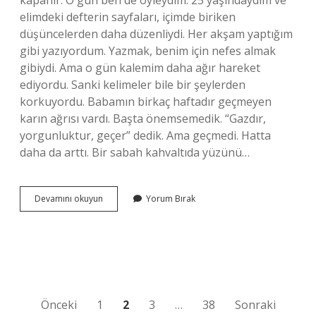
kapanır. O gün ben de öyleydim. 25 yaşındaydım ve
elimdeki defterin sayfaları, içimde biriken
düşüncelerden daha düzenliydi. Her akşam yaptığım
gibi yazıyordum. Yazmak, benim için nefes almak
gibiydi. Ama o gün kalemim daha ağır hareket
ediyordu. Sanki kelimeler bile bir şeylerden
korkuyordu. Babamın birkaç haftadır geçmeyen
karın ağrısı vardı. Başta önemsemedik. “Gazdır,
yorgunluktur, geçer” dedik. Ama geçmedi. Hatta
daha da arttı. Bir sabah kahvaltıda yüzünü…
Kolon
Devamını okuyun
Yorum Bırak
kanseri
hangi
testlerde
çıkar
?
Yazı
Önceki
1
2
3
…
38
Sonraki