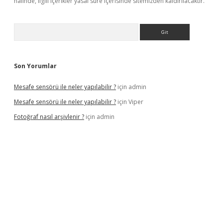
halinde, ilgili içerikler yasal süre içerisinde sitemizden kaldırılacaktır.
Arama
Son Yorumlar
Mesafe sensörü ile neler yapılabilir ?
için
admin
Mesafe sensörü ile neler yapılabilir ?
için
Viper
Fotoğraf nasıl arşivlenir ?
için
admin
etexper güncel
ilbet yeni giriş adresi
betexper