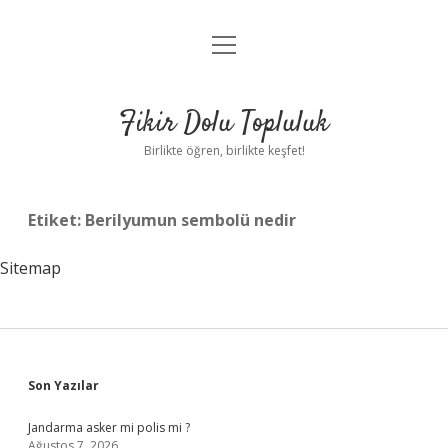
menüyü
Anasayfa
aç
Gizlilik Politikası
Fikir Dolu Topluluk
Yasal Uyarı
Birlikte öğren, birlikte keşfet!
Hakkımızda
Etiket:
Berilyumun sembolü nedir
Sitemap
Sidebar
Son Yazılar
Jandarma asker mi polis mi ?
Ağustos 7, 2026