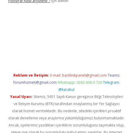
Fotoğraf nasıl arşivlenir ?
için
admin
etexper güncel
ilbet yeni giriş adresi
betexper
Reklam ve İletişim:
E-mail:
backlinkpaneli@gmail.com
Teams:
forumhizmeti@gmail.com
Whatsapp: 0262 606 0 726
Telegram:
@karabul
Yasal Uyarı:
Sitemiz, 5651 Sayılı Kanun gereğince Bilgi Teknolojileri
ve İletişim Kurumu (BTK) tarafından onaylanmış bir Yer Sağlayıcı
olarak hizmet vermektedir. Bu nedenle, sitedeki içerikleri proaktif
olarak denetleme veya araştırma yükümlülüğümüz bulunmamaktadır.
Ancak, üyelerimiz yazdıkları içeriklerin sorumluluğunu taşımakta olup,
siteye üye olarak bu sorumluluğu kabul etmiş sayılırlar. Bu internet