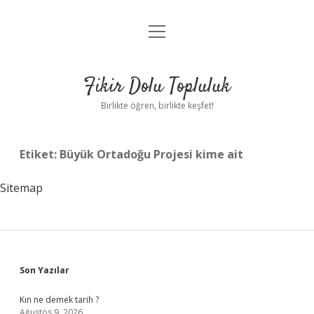
menüyü
Anasayfa
aç
Gizlilik Politikası
Fikir Dolu Topluluk
Yasal Uyarı
Birlikte öğren, birlikte keşfet!
Hakkımızda
Etiket:
Büyük Ortadoğu Projesi kime ait
Sitemap
Sidebar
Son Yazılar
Kın ne demek tarih ?
Ağustos 9, 2026