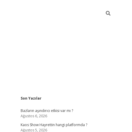
Sidebar
Son Yazılar
betexper g
Bazların aşındırıcı etkisi var mı ?
Ağustos 6, 2026
Kaos Show Hayrettin hangi platformda ?
Ağustos 5, 2026