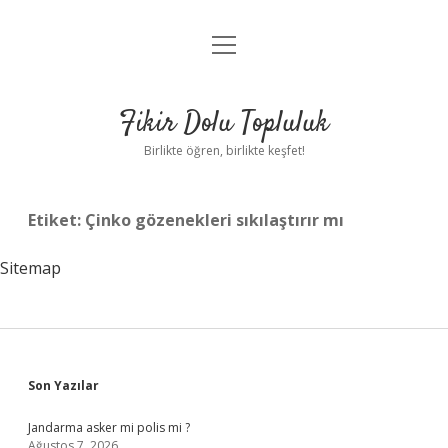
menüyü
Anasayfa
aç
Gizlilik Politikası
Fikir Dolu Topluluk
Yasal Uyarı
Birlikte öğren, birlikte keşfet!
Hakkımızda
Etiket:
Çinko gözenekleri sıkılaştırır mı
Sitemap
Sidebar
Son Yazılar
Jandarma asker mi polis mi ?
Ağustos 7, 2026