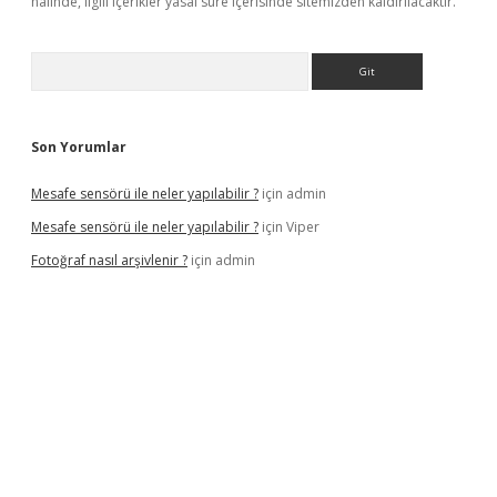
halinde, ilgili içerikler yasal süre içerisinde sitemizden kaldırılacaktır.
Arama
Son Yorumlar
Mesafe sensörü ile neler yapılabilir ?
için
admin
Mesafe sensörü ile neler yapılabilir ?
için
Viper
Fotoğraf nasıl arşivlenir ?
için
admin
etexper güncel
ilbet yeni giriş adresi
betexper