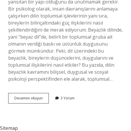
yansıtan bir yapı olduğunu da unutmamak gerekir.
Bir psikolog olarak, insan davranışlarını anlamaya
çalışırken dilin toplumsal işlevlerinin yanı sıra,
bireylerin bilinçaltındaki güç ilişkilerini nasıl
şekillendirdiğini de merak ediyorum. Beyazlık dilinde,
yani “beyaz dil”de, belirli bir toplumsal gruba ait
olmanın verdiği baskı ve üstünlük duygusunu
görmek mümkündür. Peki, dil üzerindeki bu
beyazlık, bireylerin düşüncelerini, duygularını ve
toplumsal ilişkilerini nasıl etkiler? Bu yazıda, dilin
beyazlık kavramını bilişsel, duygusal ve sosyal
psikoloji perspektifinden ele alarak, toplumsal…
Dil
Devamını okuyun
3 Yorum
üzerindeki
beyazlık
nedir
?
Sitemap