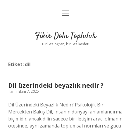
menüyü
Anasayfa
aç
Gizlilik Politikası
Fikir Dolu Topluluk
Yasal Uyarı
Birlikte öğren, birlikte keşfet!
Hakkımızda
Etiket:
dil
Dil üzerindeki beyazlık nedir ?
Tarih: Ekim 7, 2025
Dil Üzerindeki Beyazlık Nedir? Psikolojik Bir
Mercekten Bakış Dil, insanın dünyayı anlamlandırma
biçimidir; ancak dilin sadece bir iletişim aracı olmanın
ötesinde, aynı zamanda toplumsal normları ve gücü