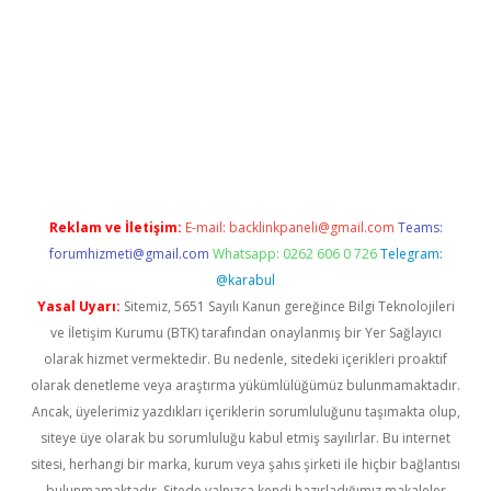
texper güncel
ilbet yeni giriş adresi
betexper
Reklam ve İletişim:
E-mail:
backlinkpaneli@gmail.com
Teams:
forumhizmeti@gmail.com
Whatsapp: 0262 606 0 726
Telegram:
@karabul
Yasal Uyarı:
Sitemiz, 5651 Sayılı Kanun gereğince Bilgi Teknolojileri
ve İletişim Kurumu (BTK) tarafından onaylanmış bir Yer Sağlayıcı
olarak hizmet vermektedir. Bu nedenle, sitedeki içerikleri proaktif
olarak denetleme veya araştırma yükümlülüğümüz bulunmamaktadır.
Ancak, üyelerimiz yazdıkları içeriklerin sorumluluğunu taşımakta olup,
siteye üye olarak bu sorumluluğu kabul etmiş sayılırlar. Bu internet
sitesi, herhangi bir marka, kurum veya şahıs şirketi ile hiçbir bağlantısı
bulunmamaktadır. Sitede yalnızca kendi hazırladığımız makaleler