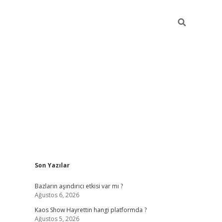
Sidebar
Son Yazılar
betexper 
Bazların aşındırıcı etkisi var mı ?
Ağustos 6, 2026
Kaos Show Hayrettin hangi platformda ?
Ağustos 5, 2026