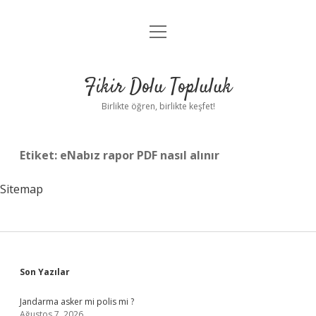
menüyü
Anasayfa
aç
Gizlilik Politikası
Fikir Dolu Topluluk
Yasal Uyarı
Birlikte öğren, birlikte keşfet!
Hakkımızda
Etiket:
eNabız rapor PDF nasıl alınır
Sitemap
Sidebar
Son Yazılar
Jandarma asker mi polis mi ?
Ağustos 7, 2026