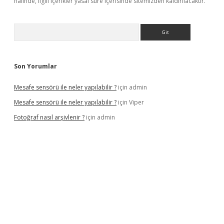
halinde, ilgili içerikler yasal süre içerisinde sitemizden kaldırılacaktır.
Arama
Son Yorumlar
Mesafe sensörü ile neler yapılabilir ?
için
admin
Mesafe sensörü ile neler yapılabilir ?
için
Viper
Fotoğraf nasıl arşivlenir ?
için
admin
texper güncel
ilbet yeni giriş adresi
betexper