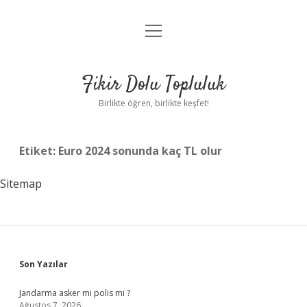
menüyü
Anasayfa
aç
Gizlilik Politikası
Fikir Dolu Topluluk
Yasal Uyarı
Birlikte öğren, birlikte keşfet!
Hakkımızda
Etiket:
Euro 2024 sonunda kaç TL olur
Sitemap
Sidebar
Son Yazılar
Jandarma asker mi polis mi ?
Ağustos 7, 2026