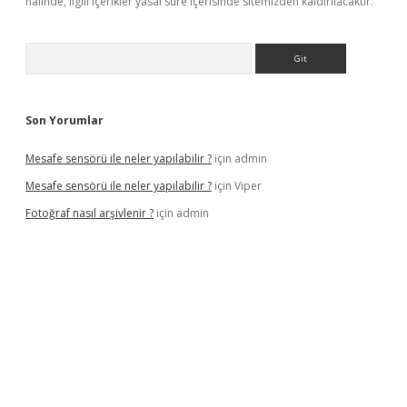
halinde, ilgili içerikler yasal süre içerisinde sitemizden kaldırılacaktır.
Arama
Son Yorumlar
Mesafe sensörü ile neler yapılabilir ?
için
admin
Mesafe sensörü ile neler yapılabilir ?
için
Viper
Fotoğraf nasıl arşivlenir ?
için
admin
per