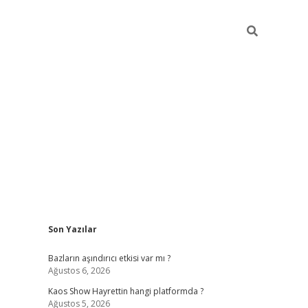
Sidebar
Son Yazılar
betexper güncel
ilbet 
Bazların aşındırıcı etkisi var mı ?
Ağustos 6, 2026
Kaos Show Hayrettin hangi platformda ?
Ağustos 5, 2026