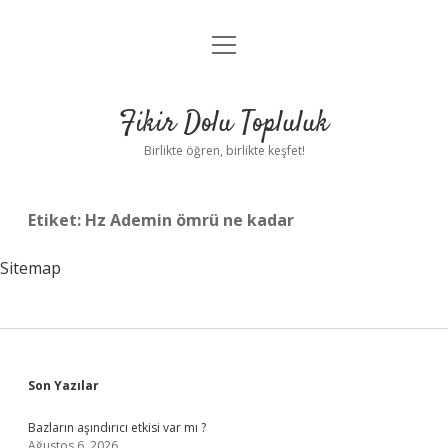
menüyü
Anasayfa
aç
Gizlilik Politikası
Fikir Dolu Topluluk
Yasal Uyarı
Birlikte öğren, birlikte keşfet!
Hakkımızda
Etiket:
Hz Ademin ömrü ne kadar
Sitemap
Sidebar
Son Yazılar
Bazların aşındırıcı etkisi var mı ?
Ağustos 6, 2026