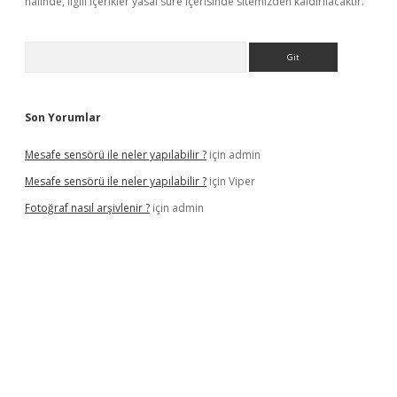
halinde, ilgili içerikler yasal süre içerisinde sitemizden kaldırılacaktır.
Arama
Son Yorumlar
Mesafe sensörü ile neler yapılabilir ?
için
admin
Mesafe sensörü ile neler yapılabilir ?
için
Viper
Fotoğraf nasıl arşivlenir ?
için
admin
etexper güncel
ilbet yeni giriş adresi
betexper