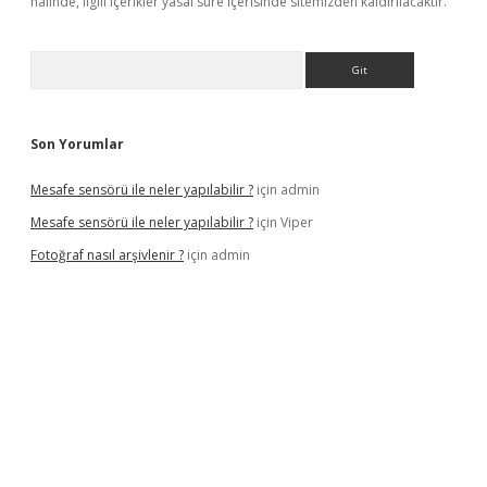
halinde, ilgili içerikler yasal süre içerisinde sitemizden kaldırılacaktır.
Arama
Son Yorumlar
Mesafe sensörü ile neler yapılabilir ?
için
admin
Mesafe sensörü ile neler yapılabilir ?
için
Viper
Fotoğraf nasıl arşivlenir ?
için
admin
texper güncel
ilbet yeni giriş adresi
betexper