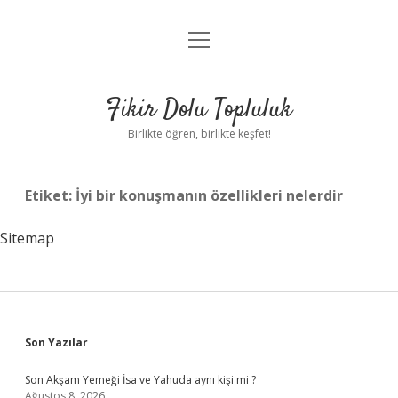
menüyü
Anasayfa
aç
Gizlilik Politikası
Fikir Dolu Topluluk
Yasal Uyarı
Birlikte öğren, birlikte keşfet!
Hakkımızda
Etiket:
İyi bir konuşmanın özellikleri nelerdir
Sitemap
Sidebar
Son Yazılar
Son Akşam Yemeği İsa ve Yahuda aynı kişi mi ?
Ağustos 8, 2026