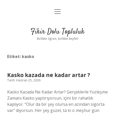
menüyü
Anasayfa
aç
Gizlilik Politikası
Fikir Dolu Topluluk
Yasal Uyarı
Birlikte öğren, birlikte keşfet!
Hakkımızda
Etiket:
kasko
Kasko kazada ne kadar artar ?
Tarih: Haziran 25, 2026
Kasko Kazada Ne Kadar Artar? Gerçeklerle Yüzleşme
Zamanı Kasko yaptırıyorsun, içini bir rahatlık
kaplıyor. “Olur da bir şey olursa en azından sigorta
var” diyorsun. Her şey güzel, ta ki o meşhur gün