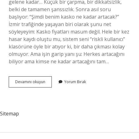
gelene kadar… Küçük bir çarpma, bir dikkatsizlik,
belki de tamamen şanssızlık. Sonra asıl soru
başlıyor: “Şimdi benim kasko ne kadar artacak?”
İzmir trafiğinde yaşayan biri olarak şunu net
söyleyeyim: Kasko fiyatları masum değil. Hele bir kez
hasar kaydı oluştu mu, sistem seni “riskli kullanıcı”
klasörüne öyle bir atıyor ki, bir daha çıkması kolay
olmuyor. Ama işin garip yanı şu: Herkes artacağını
biliyor ama kimse ne kadar artacağını tam…
Kasko
Devamını okuyun
Yorum Bırak
kazada
ne
kadar
artar
?
Sitemap