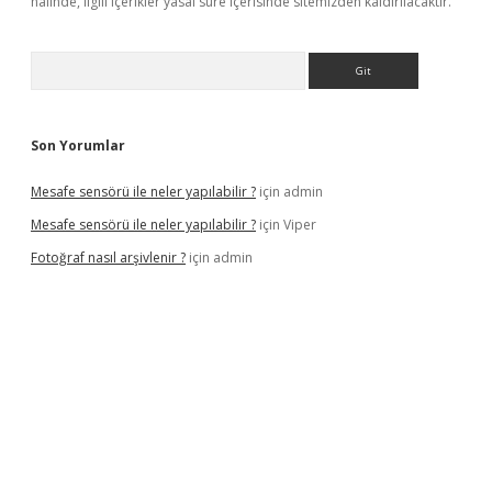
halinde, ilgili içerikler yasal süre içerisinde sitemizden kaldırılacaktır.
Arama
Son Yorumlar
Mesafe sensörü ile neler yapılabilir ?
için
admin
Mesafe sensörü ile neler yapılabilir ?
için
Viper
Fotoğraf nasıl arşivlenir ?
için
admin
texper güncel
ilbet yeni giriş adresi
betexper