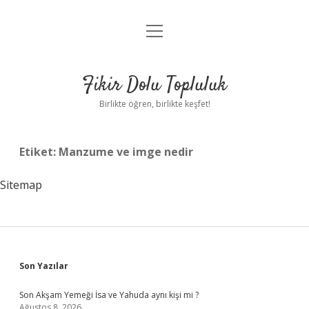
menüyü
Anasayfa
aç
Gizlilik Politikası
Fikir Dolu Topluluk
Yasal Uyarı
Birlikte öğren, birlikte keşfet!
Hakkımızda
Etiket:
Manzume ve imge nedir
Sitemap
Sidebar
Son Yazılar
Son Akşam Yemeği İsa ve Yahuda aynı kişi mi ?
Ağustos 8, 2026