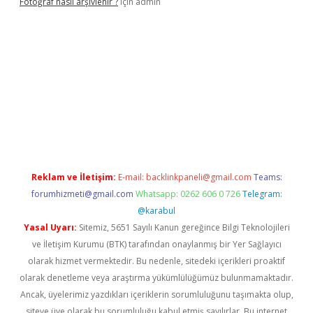
Fotoğraf nasıl arşivlenir ?
için
admin
texper güncel
ilbet yeni giriş adresi
betexper
Reklam ve İletişim:
E-mail:
backlinkpaneli@gmail.com
Teams:
forumhizmeti@gmail.com
Whatsapp: 0262 606 0 726
Telegram:
@karabul
Yasal Uyarı:
Sitemiz, 5651 Sayılı Kanun gereğince Bilgi Teknolojileri
ve İletişim Kurumu (BTK) tarafından onaylanmış bir Yer Sağlayıcı
olarak hizmet vermektedir. Bu nedenle, sitedeki içerikleri proaktif
olarak denetleme veya araştırma yükümlülüğümüz bulunmamaktadır.
Ancak, üyelerimiz yazdıkları içeriklerin sorumluluğunu taşımakta olup,
siteye üye olarak bu sorumluluğu kabul etmiş sayılırlar. Bu internet