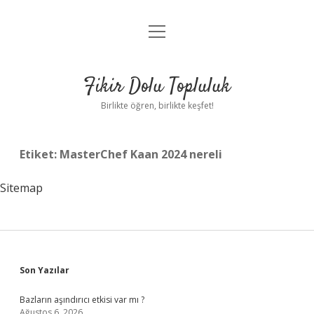
menüyü
Anasayfa
aç
Gizlilik Politikası
Fikir Dolu Topluluk
Yasal Uyarı
Birlikte öğren, birlikte keşfet!
Hakkımızda
Etiket:
MasterChef Kaan 2024 nereli
Sitemap
Sidebar
Son Yazılar
Bazların aşındırıcı etkisi var mı ?
Ağustos 6, 2026