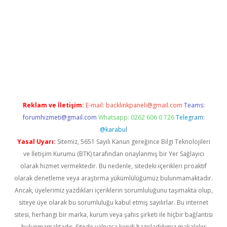
texper güncel
ilbet yeni giriş adresi
betexper
Reklam ve İletişim:
E-mail:
backlinkpaneli@gmail.com
Teams:
forumhizmeti@gmail.com
Whatsapp: 0262 606 0 726
Telegram:
@karabul
Yasal Uyarı:
Sitemiz, 5651 Sayılı Kanun gereğince Bilgi Teknolojileri
ve İletişim Kurumu (BTK) tarafından onaylanmış bir Yer Sağlayıcı
olarak hizmet vermektedir. Bu nedenle, sitedeki içerikleri proaktif
olarak denetleme veya araştırma yükümlülüğümüz bulunmamaktadır.
Ancak, üyelerimiz yazdıkları içeriklerin sorumluluğunu taşımakta olup,
siteye üye olarak bu sorumluluğu kabul etmiş sayılırlar. Bu internet
sitesi, herhangi bir marka, kurum veya şahıs şirketi ile hiçbir bağlantısı
bulunmamaktadır. Sitede yalnızca kendi hazırladığımız makaleler