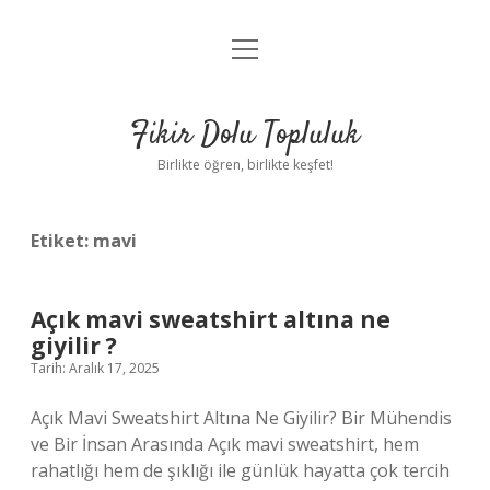
menüyü
Anasayfa
aç
Gizlilik Politikası
Fikir Dolu Topluluk
Yasal Uyarı
Birlikte öğren, birlikte keşfet!
Hakkımızda
Etiket:
mavi
Açık mavi sweatshirt altına ne
giyilir ?
Tarih: Aralık 17, 2025
Açık Mavi Sweatshirt Altına Ne Giyilir? Bir Mühendis
ve Bir İnsan Arasında Açık mavi sweatshirt, hem
rahatlığı hem de şıklığı ile günlük hayatta çok tercih