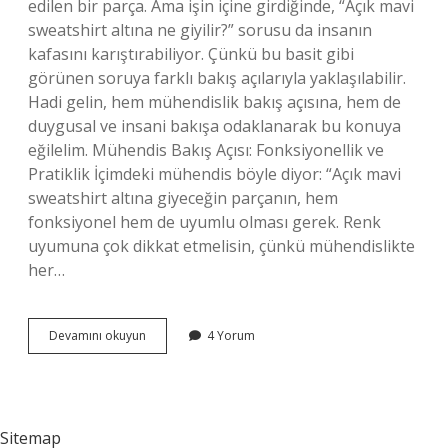
edilen bir parça. Ama işin içine girdiğinde, “Açık mavi
sweatshirt altına ne giyilir?” sorusu da insanın
kafasını karıştırabiliyor. Çünkü bu basit gibi
görünen soruya farklı bakış açılarıyla yaklaşılabilir.
Hadi gelin, hem mühendislik bakış açısına, hem de
duygusal ve insani bakışa odaklanarak bu konuya
eğilelim. Mühendis Bakış Açısı: Fonksiyonellik ve
Pratiklik İçimdeki mühendis böyle diyor: “Açık mavi
sweatshirt altına giyeceğin parçanın, hem
fonksiyonel hem de uyumlu olması gerek. Renk
uyumuna çok dikkat etmelisin, çünkü mühendislikte
her…
Açık
Devamını okuyun
4 Yorum
mavi
sweatshirt
altına
ne
giyilir
Sitemap
?