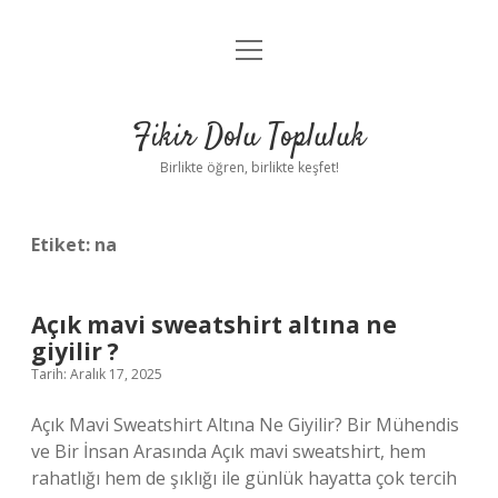
menüyü
Anasayfa
aç
Gizlilik Politikası
Fikir Dolu Topluluk
Yasal Uyarı
Birlikte öğren, birlikte keşfet!
Hakkımızda
Etiket:
na
Açık mavi sweatshirt altına ne
giyilir ?
Tarih: Aralık 17, 2025
Açık Mavi Sweatshirt Altına Ne Giyilir? Bir Mühendis
ve Bir İnsan Arasında Açık mavi sweatshirt, hem
rahatlığı hem de şıklığı ile günlük hayatta çok tercih