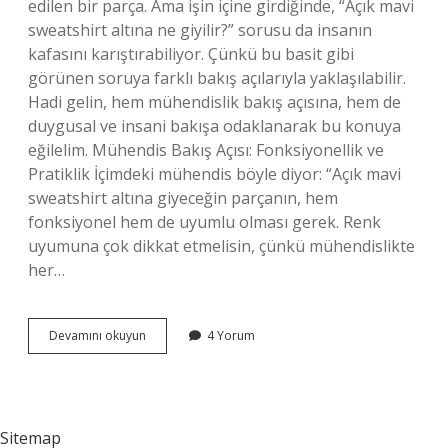
edilen bir parça. Ama işin içine girdiğinde, “Açık mavi
sweatshirt altına ne giyilir?” sorusu da insanın
kafasını karıştırabiliyor. Çünkü bu basit gibi
görünen soruya farklı bakış açılarıyla yaklaşılabilir.
Hadi gelin, hem mühendislik bakış açısına, hem de
duygusal ve insani bakışa odaklanarak bu konuya
eğilelim. Mühendis Bakış Açısı: Fonksiyonellik ve
Pratiklik İçimdeki mühendis böyle diyor: “Açık mavi
sweatshirt altına giyeceğin parçanın, hem
fonksiyonel hem de uyumlu olması gerek. Renk
uyumuna çok dikkat etmelisin, çünkü mühendislikte
her…
Açık
Devamını okuyun
4 Yorum
mavi
sweatshirt
altına
ne
giyilir
Sitemap
?