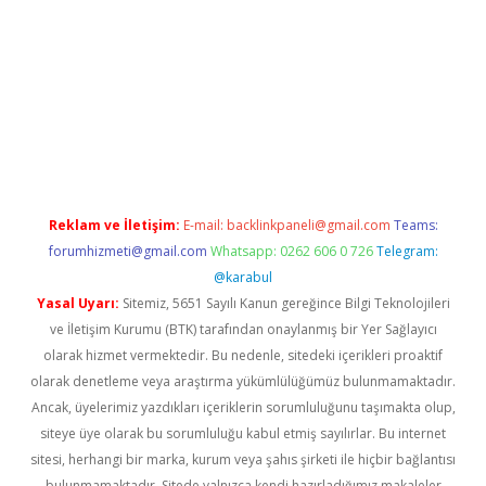
betexper güncel
ilbet yeni giriş adresi
betexper
Reklam ve İletişim:
E-mail:
backlinkpaneli@gmail.com
Teams:
forumhizmeti@gmail.com
Whatsapp: 0262 606 0 726
Telegram:
@karabul
Yasal Uyarı:
Sitemiz, 5651 Sayılı Kanun gereğince Bilgi Teknolojileri
ve İletişim Kurumu (BTK) tarafından onaylanmış bir Yer Sağlayıcı
olarak hizmet vermektedir. Bu nedenle, sitedeki içerikleri proaktif
olarak denetleme veya araştırma yükümlülüğümüz bulunmamaktadır.
Ancak, üyelerimiz yazdıkları içeriklerin sorumluluğunu taşımakta olup,
siteye üye olarak bu sorumluluğu kabul etmiş sayılırlar. Bu internet
sitesi, herhangi bir marka, kurum veya şahıs şirketi ile hiçbir bağlantısı
bulunmamaktadır. Sitede yalnızca kendi hazırladığımız makaleler