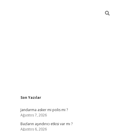
Sidebar
Son Yazılar
betexper g
Jandarma asker mi polis mi ?
Ağustos 7, 2026
Bazların aşındırıcı etkisi var mı ?
Ağustos 6, 2026