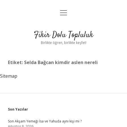
menüyü
Anasayfa
aç
Gizlilik Politikası
Fikir Dolu Topluluk
Yasal Uyarı
Birlikte öğren, birlikte keşfet!
Hakkımızda
Etiket:
Selda Bağcan kimdir aslen nereli
Sitemap
Sidebar
Son Yazılar
Son Akşam Yemeği İsa ve Yahuda aynı kişi mi ?
Ağustos 8, 2026