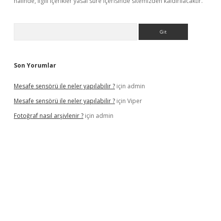
halinde, ilgili içerikler yasal süre içerisinde sitemizden kaldırılacaktır.
Arama
Son Yorumlar
Mesafe sensörü ile neler yapılabilir ?
için
admin
Mesafe sensörü ile neler yapılabilir ?
için
Viper
Fotoğraf nasıl arşivlenir ?
için
admin
texper güncel
ilbet yeni giriş adresi
betexper