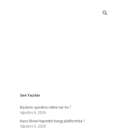
Sidebar
Son Yazılar
betexper g
Bazların aşındırıcı etkisi var mı ?
Ağustos 6, 2026
Kaos Show Hayrettin hangi platformda ?
Ağustos 5, 2026