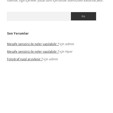
halinde, ilgili içerikler yasal süre içerisinde sitemizden kaldırılacaktır.
Arama
Son Yorumlar
Mesafe sensörü ile neler yapılabilir ?
için
admin
Mesafe sensörü ile neler yapılabilir ?
için
Viper
Fotoğraf nasıl arşivlenir ?
için
admin
texper güncel
ilbet yeni giriş adresi
betexper