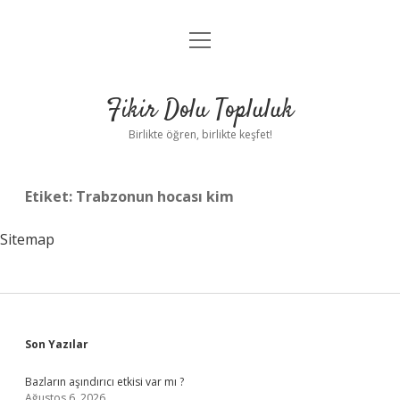
menüyü
Anasayfa
aç
Gizlilik Politikası
Fikir Dolu Topluluk
Yasal Uyarı
Birlikte öğren, birlikte keşfet!
Hakkımızda
Etiket:
Trabzonun hocası kim
Sitemap
Sidebar
Son Yazılar
Bazların aşındırıcı etkisi var mı ?
Ağustos 6, 2026