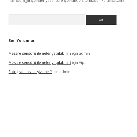
halinde, ilgili içerikler yasal süre içerisinde sitemizden kaldırılacaktır.
Arama
Son Yorumlar
Mesafe sensörü ile neler yapılabilir ?
için
admin
Mesafe sensörü ile neler yapılabilir ?
için
Viper
Fotoğraf nasıl arşivlenir ?
için
admin
etexper güncel
ilbet yeni giriş adresi
betexper