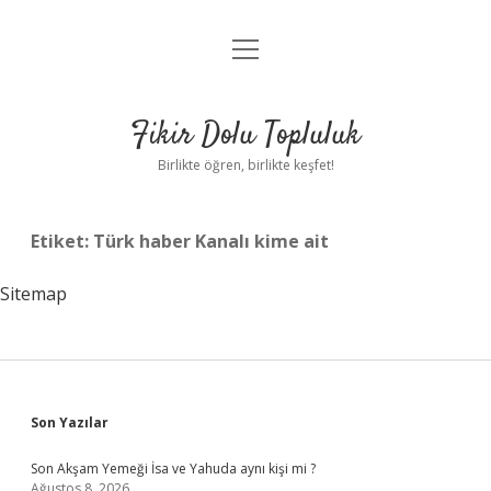
menüyü
Anasayfa
aç
Gizlilik Politikası
Fikir Dolu Topluluk
Yasal Uyarı
Birlikte öğren, birlikte keşfet!
Hakkımızda
Etiket:
Türk haber Kanalı kime ait
Sitemap
Sidebar
Son Yazılar
Son Akşam Yemeği İsa ve Yahuda aynı kişi mi ?
Ağustos 8, 2026