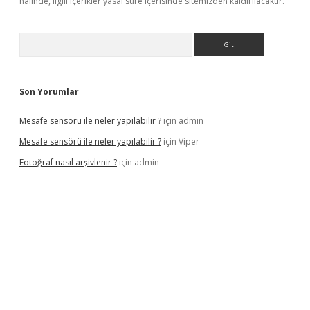
halinde, ilgili içerikler yasal süre içerisinde sitemizden kaldırılacaktır.
Arama
Son Yorumlar
Mesafe sensörü ile neler yapılabilir ?
için
admin
Mesafe sensörü ile neler yapılabilir ?
için
Viper
Fotoğraf nasıl arşivlenir ?
için
admin
texper güncel
ilbet yeni giriş adresi
betexper