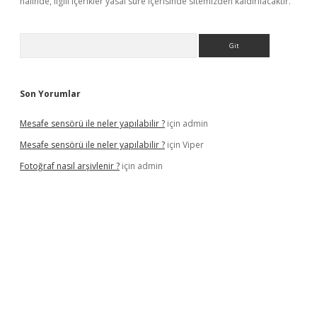
halinde, ilgili içerikler yasal süre içerisinde sitemizden kaldırılacaktır.
Arama
Son Yorumlar
Mesafe sensörü ile neler yapılabilir ?
için
admin
Mesafe sensörü ile neler yapılabilir ?
için
Viper
Fotoğraf nasıl arşivlenir ?
için
admin
texper güncel
ilbet yeni giriş adresi
betexper