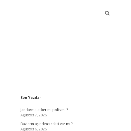
Sidebar
Son Yazılar
betexper güncel
ilbet yeni giriş adresi
betex
Jandarma asker mi polis mi ?
Ağustos 7, 2026
Bazların aşındırıcı etkisi var mı ?
Ağustos 6, 2026