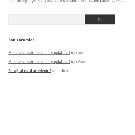
halinde, ilgili içerikler yasal süre içerisinde sitemizden kaldırılacaktır.
Arama
Son Yorumlar
Mesafe sensörü ile neler yapılabilir ?
için
admin
Mesafe sensörü ile neler yapılabilir ?
için
Viper
Fotoğraf nasıl arşivlenir ?
için
admin
texper güncel
ilbet yeni giriş adresi
betexper