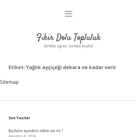
menüyü
Anasayfa
aç
Gizlilik Politikası
Fikir Dolu Topluluk
Yasal Uyarı
Birlikte öğren, birlikte keşfet!
Hakkımızda
Etiket:
Yağlık ayçiçeği dekara ne kadar verir
Sitemap
Sidebar
Son Yazılar
Bazların aşındırıcı etkisi var mı ?
Ağustos 6, 2026