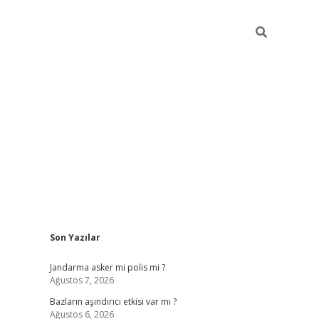
Sidebar
Son Yazılar
betexper g
Jandarma asker mi polis mi ?
Ağustos 7, 2026
Bazların aşındırıcı etkisi var mı ?
Ağustos 6, 2026