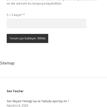
ve site adresim bu tarayıcıya kaydedilsin.
5 + 3 kaçtır?
*
Sitemap
Sidebar
Son Yazılar
Son Akşam Yemeği İsa ve Yahuda aynı kişi mi ?
Ağustos 8, 2026