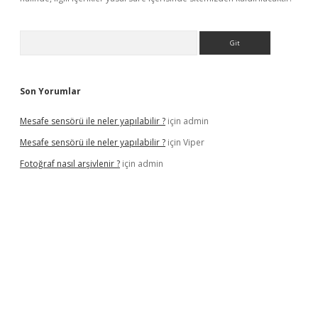
Arama
Son Yorumlar
Mesafe sensörü ile neler yapılabilir ?
için
admin
Mesafe sensörü ile neler yapılabilir ?
için
Viper
Fotoğraf nasıl arşivlenir ?
için
admin
lbet yeni giriş adresi
betexper