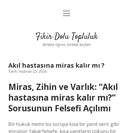
menüyü
Anasayfa
aç
Gizlilik Politikası
Fikir Dolu Topluluk
Yasal Uyarı
Birlikte öğren, birlikte keşfet!
Hakkımızda
Akıl hastasına miras kalır mı ?
Tarih: Haziran 23, 2026
Miras, Zihin ve Varlık: “Akıl
hastasına miras kalır mı?”
Sorusunun Felsefi Açılımı
Bir hukuk metni bu soruya kısa bir yanıt verir gibi
görünür; fakat felsefe, kısa yanıtların çoğunu bir