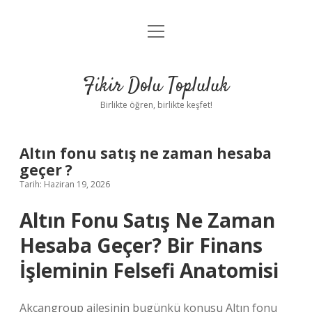
menüyü
Anasayfa
aç
Gizlilik Politikası
Fikir Dolu Topluluk
Yasal Uyarı
Birlikte öğren, birlikte keşfet!
Hakkımızda
Altın fonu satış ne zaman hesaba
geçer ?
Tarih: Haziran 19, 2026
Altın Fonu Satış Ne Zaman
Hesaba Geçer? Bir Finans
İşleminin Felsefi Anatomisi
Akcangroup ailesinin bugünkü konusu Altın fonu