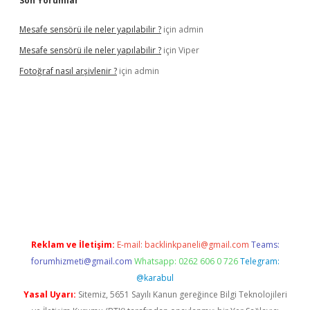
Son Yorumlar
Mesafe sensörü ile neler yapılabilir ?
için
admin
Mesafe sensörü ile neler yapılabilir ?
için
Viper
Fotoğraf nasıl arşivlenir ?
için
admin
l
ilbet yeni giriş adresi
betexper
Reklam ve İletişim:
E-mail:
backlinkpaneli@gmail.com
Teams:
forumhizmeti@gmail.com
Whatsapp: 0262 606 0 726
Telegram:
@karabul
Yasal Uyarı:
Sitemiz, 5651 Sayılı Kanun gereğince Bilgi Teknolojileri