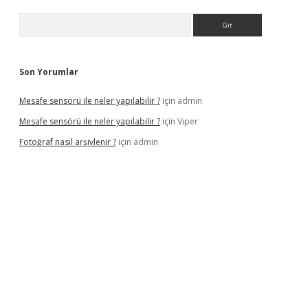
Arama
Son Yorumlar
Mesafe sensörü ile neler yapılabilir ?
için
admin
Mesafe sensörü ile neler yapılabilir ?
için
Viper
Fotoğraf nasıl arşivlenir ?
için
admin
el
ilbet yeni giriş adresi
betexper