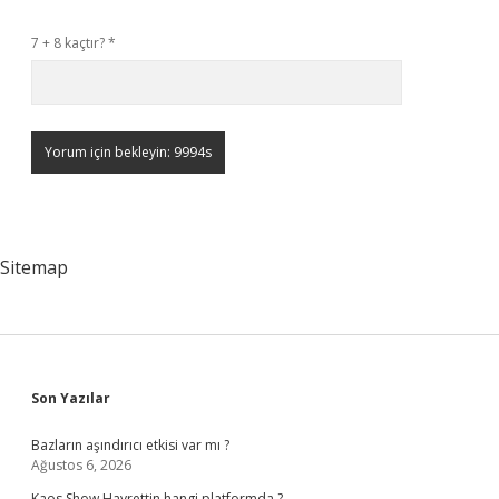
7 + 8 kaçtır?
*
Sitemap
Sidebar
Son Yazılar
Bazların aşındırıcı etkisi var mı ?
Ağustos 6, 2026
Kaos Show Hayrettin hangi platformda ?