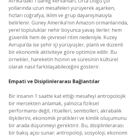
Afrika’daki Tuareg kervanları, Orta Doğu çöl
yollarında uzun mesafeleri yürüyerek aşarken,
hızları coğrafya, iklim ve grup dayanışmasıyla
belirlenir. Güney Amerika’nın Amazon ormanlarında,
yerel topluluklar nehir boyunca yavaş ilerler; hem
güvenlik hem de çevresel ritim nedeniyle. Kuzey
Avrupa’da ise şehir içi yürüyüşler, planlı ve düzenli
bir ekonomik aktiviteye göre optimize edilir. Bu
örnekler, hareketin hızının ve süresinin kültürel
olarak nasıl farklılaşabileceğini gösterir.
Empati ve Disiplinlerarası Bağlantılar
Bir insanın 1 saatte kat ettiği mesafeyi antropolojik
bir mercekten anlamak, yalnızca fiziksel
performansı değil, ritüelleri, sembolleri, akrabalık
ilişkilerini, ekonomik pratikleri ve kimlik oluşumunu
bir arada düşünmeyi gerektirir. Bu, disiplinlerarası
bir bakış açısı sunar; antropoloji, sosyoloji, ekonomi