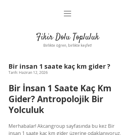
menüyü
Anasayfa
aç
Gizlilik Politikası
Fikir Dolu Topluluk
Yasal Uyarı
Birlikte öğren, birlikte keşfet!
Hakkımızda
Bir insan 1 saate kaç km gider ?
Tarih: Haziran 12, 2026
Bir İnsan 1 Saate Kaç Km
Gider? Antropolojik Bir
Yolculuk
Merhabalar! Akcangroup sayfasında bu kez Bir
insan 1 saate kaç km gider üzerine odaklanıyoruz.