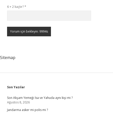
6 + 2 kaçtır?
*
Sitemap
Sidebar
Son Yazılar
Son Akşam Yemeği İsa ve Yahuda aynı kişi mi ?
Ağustos 8, 2026
Jandarma asker mi polis mi ?