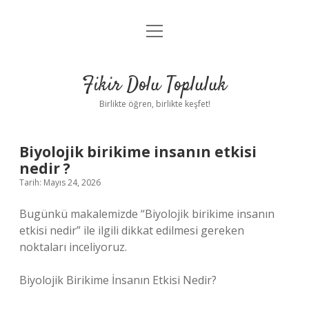
menüyü
Anasayfa
aç
Gizlilik Politikası
Fikir Dolu Topluluk
Yasal Uyarı
Birlikte öğren, birlikte keşfet!
Hakkımızda
Biyolojik birikime insanın etkisi
nedir ?
Tarih: Mayıs 24, 2026
Bugünkü makalemizde “Biyolojik birikime insanın
etkisi nedir” ile ilgili dikkat edilmesi gereken
noktaları inceliyoruz.
Biyolojik Birikime İnsanın Etkisi Nedir?