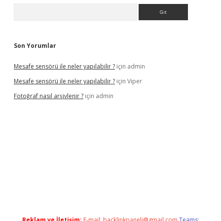
Arama
Son Yorumlar
Mesafe sensörü ile neler yapılabilir ?
için
admin
Mesafe sensörü ile neler yapılabilir ?
için
Viper
Fotoğraf nasıl arşivlenir ?
için
admin
üncel
ilbet yeni giriş adresi
betexper
Reklam ve İletişim:
E-mail:
backlinkpaneli@gmail.com
Teams: