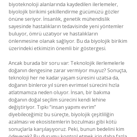
biyoteknoloji alanlarında kaydedilen ilerlemeler,
biyolojik birikimi şekillendirme gücümüzü gözler
önüne seriyor. İnsanlık, genetik mühendislik
sayesinde hastalıkların tedavisinde yeni yöntemler
buluyor, ömrü uzatıyor ve hastalıkların
önlenmesine olanak sağlıyor. Bu da biyolojik birikim
üzerindeki etkimizin önemli bir göstergesi.
Ancak burada bir soru var: Teknolojik ilerlemelerle
doğanın dengesine zarar vermiyor muyuz? Sonuçta,
teknoloji her ne kadar yaşam süresini uzatsa da,
doğanın binlerce yıl süren evrimsel sürecini hızla
atlatmamıza neden oluyor. İnsan, bir bakıma
doğanın doğal seçilim sürecini kendi lehine
değiştiriyor. Tıpkı “insan yapımı evrim”
diyebileceğimiz bu süreçte, biyolojik çeşitliliğin
azalması ve ekosistemlerin bozulması gibi kötü
sonuçlarla karşılaşıyoruz. Peki, bunun bedelini kim
ödeyecek? Bu durumu kontrol etmek için daha fazla