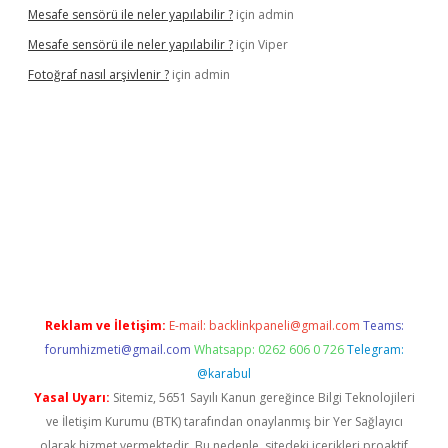
Mesafe sensörü ile neler yapılabilir ?
için
admin
Mesafe sensörü ile neler yapılabilir ?
için
Viper
Fotoğraf nasıl arşivlenir ?
için
admin
el
ilbet yeni giriş adresi
betexper
Reklam ve İletişim:
E-mail:
backlinkpaneli@gmail.com
Teams:
forumhizmeti@gmail.com
Whatsapp: 0262 606 0 726
Telegram:
@karabul
Yasal Uyarı:
Sitemiz, 5651 Sayılı Kanun gereğince Bilgi Teknolojileri
ve İletişim Kurumu (BTK) tarafından onaylanmış bir Yer Sağlayıcı
olarak hizmet vermektedir. Bu nedenle, sitedeki içerikleri proaktif