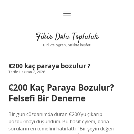
menüyü
Anasayfa
aç
Gizlilik Politikası
Fikir Dolu Topluluk
Yasal Uyarı
Birlikte öğren, birlikte keşfet!
Hakkımızda
€200 kaç paraya bozulur ?
Tarih: Haziran 7, 2026
€200 Kaç Paraya Bozulur?
Felsefi Bir Deneme
Bir gün cüzdanımda duran €200’yü çıkarıp
bozdurmayı düşündüm. Bu basit eylem, bana
soruların en temelini hatırlattı: “Bir şeyin değeri