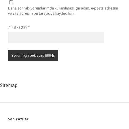
Daha sonraki yorumlarımda kullanılması için adım, e-posta adresim
ve site adresim bu tarayıcıya kaydedilsin.
7 + 8 kaçtır?
*
Sitemap
Sidebar
Son Yazılar