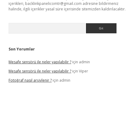
içerikleri,
backlinkpanelicomtr@gmail.com
adresine bildirmeniz
halinde, ilgili içerikler yasal süre içerisinde sitemizden kaldırılacaktır.
Arama
Son Yorumlar
Mesafe sensörü ile neler yapılabilir ?
için
admin
Mesafe sensörü ile neler yapılabilir ?
için
Viper
Fotoğraf nasıl arşivlenir ?
için
admin
cel
ilbet yeni giriş adresi
betexper