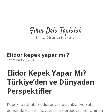
menüyü
Anasayfa
aç
Gizlilik Politikası
Fikir Dolu Topluluk
Yasal Uyarı
Birlikte öğren, birlikte keşfet!
Hakkımızda
Elidor kepek yapar mı ?
Tarih: Mart 25, 2026
Elidor Kepek Yapar Mı?
Türkiye’den ve Dünyadan
Perspektifler
Kepek, o rahatsız edici beyaz pulcuklar ve kafa
derisinde kaşıntı, hayatımızın neredeyse her anında