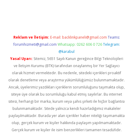
ncel
ilbet yeni giriş adresi
betexper
Reklam ve İletişim:
E-mail:
backlinkpaneli@gmail.com
Teams:
forumhizmeti@gmail.com
Whatsapp: 0262 606 0 726
Telegram:
@karabul
Yasal Uyarı:
Sitemiz, 5651 Sayılı Kanun gereğince Bilgi Teknolojileri
ve İletişim Kurumu (BTK) tarafından onaylanmış bir Yer Sağlayıcı
olarak hizmet vermektedir. Bu nedenle, sitedeki içerikleri proaktif
olarak denetleme veya araştırma yükümlülüğümüz bulunmamaktadır.
Ancak, üyelerimiz yazdıkları içeriklerin sorumluluğunu taşımakta olup,
siteye üye olarak bu sorumluluğu kabul etmiş sayılırlar. Bu internet
sitesi, herhangi bir marka, kurum veya şahıs şirketi ile hiçbir bağlantısı
bulunmamaktadır. Sitede yalnızca kendi hazırladığımız makaleler
paylaşılmaktadır. Burada yer alan içerikler haber niteliği taşımamakta
olup, gerçek kurum ve kişiler hakkında paylaşım yapılmamaktadır.
Gerçek kurum ve kişiler ile isim benzerlikleri tamamen tesadüfidir.