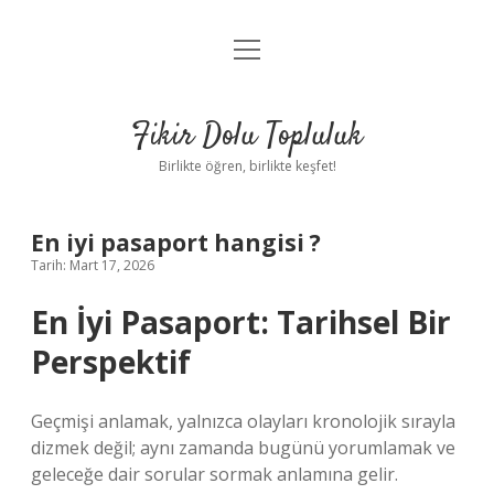
menüyü
Anasayfa
aç
Gizlilik Politikası
Fikir Dolu Topluluk
Yasal Uyarı
Birlikte öğren, birlikte keşfet!
Hakkımızda
En iyi pasaport hangisi ?
Tarih: Mart 17, 2026
En İyi Pasaport: Tarihsel Bir
Perspektif
Geçmişi anlamak, yalnızca olayları kronolojik sırayla
dizmek değil; aynı zamanda bugünü yorumlamak ve
geleceğe dair sorular sormak anlamına gelir.