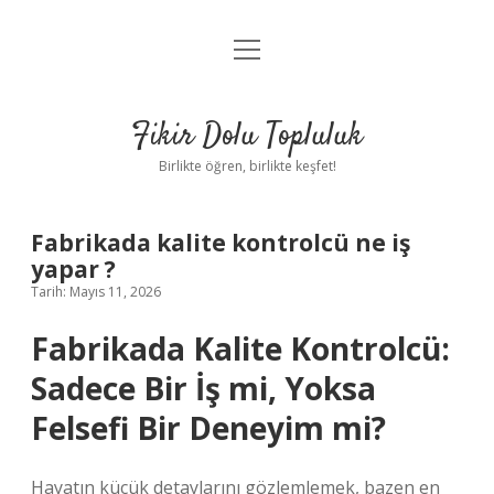
menüyü
Anasayfa
aç
Gizlilik Politikası
Fikir Dolu Topluluk
Yasal Uyarı
Birlikte öğren, birlikte keşfet!
Hakkımızda
Fabrikada kalite kontrolcü ne iş
yapar ?
Tarih: Mayıs 11, 2026
Fabrikada Kalite Kontrolcü:
Sadece Bir İş mi, Yoksa
Felsefi Bir Deneyim mi?
Hayatın küçük detaylarını gözlemlemek, bazen en