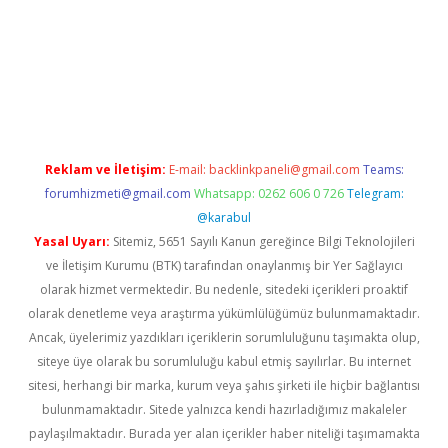
el
ilbet yeni giriş adresi
betexper
Reklam ve İletişim:
E-mail:
backlinkpaneli@gmail.com
Teams:
forumhizmeti@gmail.com
Whatsapp: 0262 606 0 726
Telegram:
@karabul
Yasal Uyarı:
Sitemiz, 5651 Sayılı Kanun gereğince Bilgi Teknolojileri
ve İletişim Kurumu (BTK) tarafından onaylanmış bir Yer Sağlayıcı
olarak hizmet vermektedir. Bu nedenle, sitedeki içerikleri proaktif
olarak denetleme veya araştırma yükümlülüğümüz bulunmamaktadır.
Ancak, üyelerimiz yazdıkları içeriklerin sorumluluğunu taşımakta olup,
siteye üye olarak bu sorumluluğu kabul etmiş sayılırlar. Bu internet
sitesi, herhangi bir marka, kurum veya şahıs şirketi ile hiçbir bağlantısı
bulunmamaktadır. Sitede yalnızca kendi hazırladığımız makaleler
paylaşılmaktadır. Burada yer alan içerikler haber niteliği taşımamakta