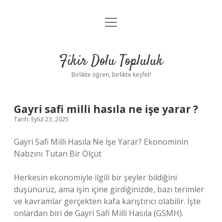
menüyü
Anasayfa
aç
Gizlilik Politikası
Fikir Dolu Topluluk
Yasal Uyarı
Birlikte öğren, birlikte keşfet!
Hakkımızda
Gayri safi milli hasıla ne işe yarar ?
Tarih: Eylül 23, 2025
Gayri Safi Milli Hasıla Ne İşe Yarar? Ekonominin
Nabzını Tutan Bir Ölçüt
Herkesin ekonomiyle ilgili bir şeyler bildiğini
düşünürüz, ama işin içine girdiğinizde, bazı terimler
ve kavramlar gerçekten kafa karıştırıcı olabilir. İşte
onlardan biri de Gayri Safi Milli Hasıla (GSMH).