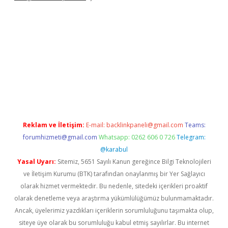
ilbet yeni giriş adresi
betexper
Reklam ve İletişim:
E-mail:
backlinkpaneli@gmail.com
Teams:
forumhizmeti@gmail.com
Whatsapp: 0262 606 0 726
Telegram:
@karabul
Yasal Uyarı:
Sitemiz, 5651 Sayılı Kanun gereğince Bilgi Teknolojileri
ve İletişim Kurumu (BTK) tarafından onaylanmış bir Yer Sağlayıcı
olarak hizmet vermektedir. Bu nedenle, sitedeki içerikleri proaktif
olarak denetleme veya araştırma yükümlülüğümüz bulunmamaktadır.
Ancak, üyelerimiz yazdıkları içeriklerin sorumluluğunu taşımakta olup,
siteye üye olarak bu sorumluluğu kabul etmiş sayılırlar. Bu internet