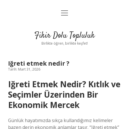
menüyü
Anasayfa
aç
Gizlilik Politikası
Fikir Dolu Topluluk
Yasal Uyarı
Birlikte öğren, birlikte keşfet!
Hakkımızda
Iğreti etmek nedir ?
Tarih: Mart 31, 2026
Iğreti Etmek Nedir? Kıtlık ve
Seçimler Üzerinden Bir
Ekonomik Mercek
Günlük hayatımızda sıkça kullandığımız kelimeler
bazen derin ekonomik anlamlar taşır. “Iğreti etmek”