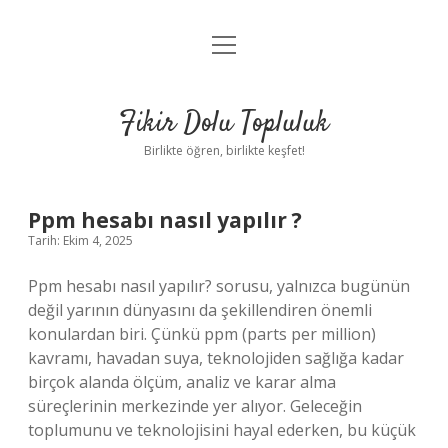
menüyü
Anasayfa
aç
Gizlilik Politikası
Fikir Dolu Topluluk
Yasal Uyarı
Birlikte öğren, birlikte keşfet!
Hakkımızda
Ppm hesabı nasıl yapılır ?
Tarih: Ekim 4, 2025
Ppm hesabı nasıl yapılır? sorusu, yalnızca bugünün
değil yarının dünyasını da şekillendiren önemli
konulardan biri. Çünkü ppm (parts per million)
kavramı, havadan suya, teknolojiden sağlığa kadar
birçok alanda ölçüm, analiz ve karar alma
süreçlerinin merkezinde yer alıyor. Geleceğin
toplumunu ve teknolojisini hayal ederken, bu küçük