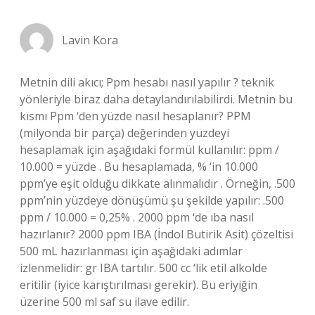
Lavin Kora
Metnin dili akıcı; Ppm hesabı nasıl yapılır ? teknik
yönleriyle biraz daha detaylandırılabilirdi. Metnin bu
kısmı Ppm ‘den yüzde nasıl hesaplanır? PPM
(milyonda bir parça) değerinden yüzdeyi
hesaplamak için aşağıdaki formül kullanılır: ppm /
10.000 = yüzde . Bu hesaplamada, % ‘in 10.000
ppm’ye eşit olduğu dikkate alınmalıdır . Örneğin, .500
ppm’nin yüzdeye dönüşümü şu şekilde yapılır: .500
ppm / 10.000 = 0,25% . 2000 ppm ‘de ıba nasıl
hazırlanır? 2000 ppm IBA (İndol Butirik Asit) çözeltisi
500 mL hazırlanması için aşağıdaki adımlar
izlenmelidir: gr IBA tartılır. 500 cc ‘lik etil alkolde
eritilir (iyice karıştırılması gerekir). Bu eriyiğin
üzerine 500 ml saf su ilave edilir.