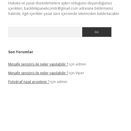
Hukuka ve yasal düzenlemelere aykırı olduğunu düşündüğünüz
içerikleri,
backlinkpanelicomtr@gmail.com
adresine bildirmeniz
halinde, ilgili içerikler yasal süre içerisinde sitemizden kaldırılacaktır.
Arama
Son Yorumlar
Mesafe sensörü ile neler yapılabilir ?
için
admin
Mesafe sensörü ile neler yapılabilir ?
için
Viper
Fotoğraf nasıl arşivlenir ?
için
admin
üncel
ilbet yeni giriş adresi
betexper