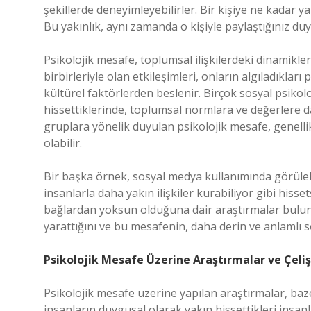
şekillerde deneyimleyebilirler. Bir kişiye ne kadar y
Bu yakınlık, aynı zamanda o kişiyle paylaştığınız duy
Psikolojik mesafe, toplumsal ilişkilerdeki dinamikleri
birbirleriyle olan etkileşimleri, onların algıladıkla
kültürel faktörlerden beslenir. Birçok sosyal psikolo
hissettiklerinde, toplumsal normlara ve değerlere d
gruplara yönelik duyulan psikolojik mesafe, genell
olabilir.
Bir başka örnek, sosyal medya kullanımında görüleb
insanlarla daha yakın ilişkiler kurabiliyor gibi hisse
bağlardan yoksun olduğuna dair araştırmalar bulun
yarattığını ve bu mesafenin, daha derin ve anlamlı so
Psikolojik Mesafe Üzerine Araştırmalar ve Çeliş
Psikolojik mesafe üzerine yapılan araştırmalar, baze
insanların duygusal olarak yakın hissettikleri insan