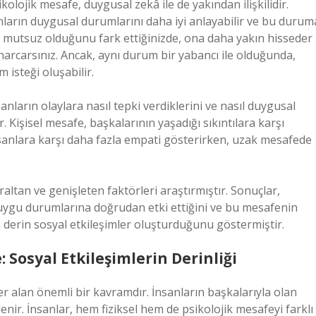
ikolojik mesafe, duygusal zekâ ile de yakından ilişkilidir.
onların duygusal durumlarını daha iyi anlayabilir ve bu durum
ın mutsuz olduğunu fark ettiğinizde, ona daha yakın hisseder
harcarsınız. Ancak, aynı durum bir yabancı ile olduğunda,
isteği oluşabilir.
nların olaylara nasıl tepki verdiklerini ve nasıl duygusal
. Kişisel mesafe, başkalarının yaşadığı sıkıntılara karşı
insanlara karşı daha fazla empati gösterirken, uzak mesafede
altan ve genişleten faktörleri araştırmıştır. Sonuçlar,
duygu durumlarına doğrudan etki ettiğini ve bu mesafenin
 derin sosyal etkileşimler oluşturduğunu göstermiştir.
: Sosyal Etkileşimlerin Derinliği
r alan önemli bir kavramdır. İnsanların başkalarıyla olan
lenir. İnsanlar, hem fiziksel hem de psikolojik mesafeyi farklı