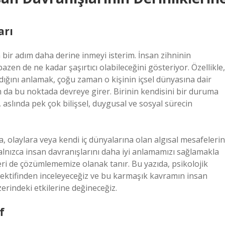
arı
 bir adım daha derine inmeyi isterim. İnsan zihninin
en de ne kadar şaşırtıcı olabileceğini gösteriyor. Özellikle,
ladığını anlamak, çoğu zaman o kişinin içsel dünyasına dair
m da bu noktada devreye girer. Birinin kendisini bir duruma
 aslında pek çok bilişsel, duygusal ve sosyal sürecin
a, olaylara veya kendi iç dünyalarına olan algısal mesafelerin
alnızca insan davranışlarını daha iyi anlamamızı sağlamakla
ri de çözümlememize olanak tanır. Bu yazıda, psikolojik
spektifinden inceleyeceğiz ve bu karmaşık kavramın insan
zerindeki etkilerine değineceğiz.
f