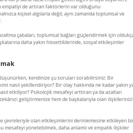
n empatiyi de artıran faktörlerin var olduğunu
alnızca kişisel algılarla değil, aynı zamanda toplumsal ve
.
 azaltma çabaları, toplumsal bağları güçlendirmek için oldukç
şkalarına daha yakın hissettiklerinde, sosyal etkileşimler
lamak
düşünürken, kendinize şu soruları sorabilirsiniz: Bir
mi nasıl şekillendiriyor? Bir olay hakkında ne kadar yakın y
ıl etkiliyor? Psikolojik mesafeyi arttıran ya da azaltan
ekânızı geliştirmenize hem de başkalarıyla olan ilişkilerinizi
ve çevreleriyle olan etkileşimlerini derinlemesine etkileyen bi
 mesafeyi yönetebilmek, daha anlamlı ve empatik ilişkiler