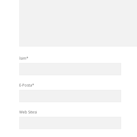
İsim*
E-Posta*
Web Sitesi