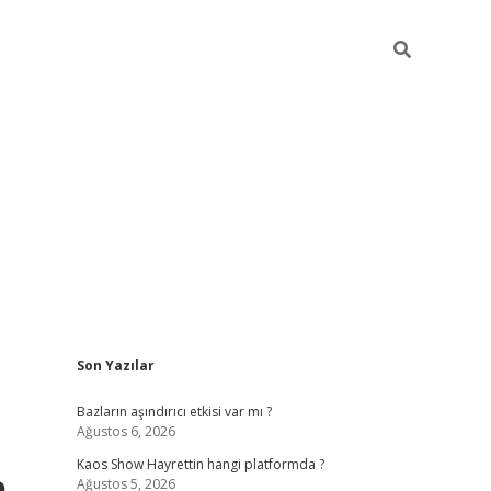
Sidebar
Son Yazılar
betexper gü
Bazların aşındırıcı etkisi var mı ?
Ağustos 6, 2026
Kaos Show Hayrettin hangi platformda ?
e
Ağustos 5, 2026