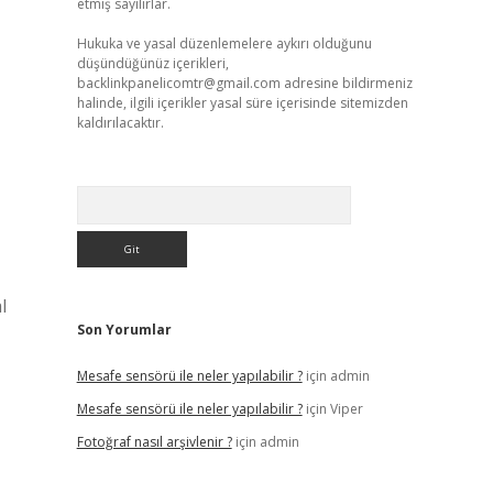
etmiş sayılırlar.
Hukuka ve yasal düzenlemelere aykırı olduğunu
düşündüğünüz içerikleri,
backlinkpanelicomtr@gmail.com
adresine bildirmeniz
halinde, ilgili içerikler yasal süre içerisinde sitemizden
kaldırılacaktır.
Arama
l
Son Yorumlar
Mesafe sensörü ile neler yapılabilir ?
için
admin
Mesafe sensörü ile neler yapılabilir ?
için
Viper
Fotoğraf nasıl arşivlenir ?
için
admin