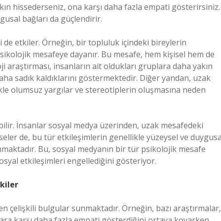
akın hissederseniz, ona karşı daha fazla empati gösterirsiniz.
gusal bağları da güçlendirir.
 de etkiler. Örneğin, bir topluluk içindeki bireylerin
rı psikolojik mesafeye dayanır. Bu mesafe, hem kişisel hem de
ji araştırması, insanların ait oldukları gruplara daha yakın
aha sadık kaldıklarını göstermektedir. Diğer yandan, uzak
ikle olumsuz yargılar ve stereotiplerin oluşmasına neden
ilir. İnsanlar sosyal medya üzerinden, uzak mesafedeki
tseler de, bu tür etkileşimlerin genellikle yüzeysel ve duygusa
maktadır. Bu, sosyal medyanın bir tür psikolojik mesafe
syal etkileşimleri engellediğini gösteriyor.
kiler
n çelişkili bulgular sunmaktadır. Örneğin, bazı araştırmalar,
lara karşı daha fazla empati gösterdiğini ortaya koyarken,