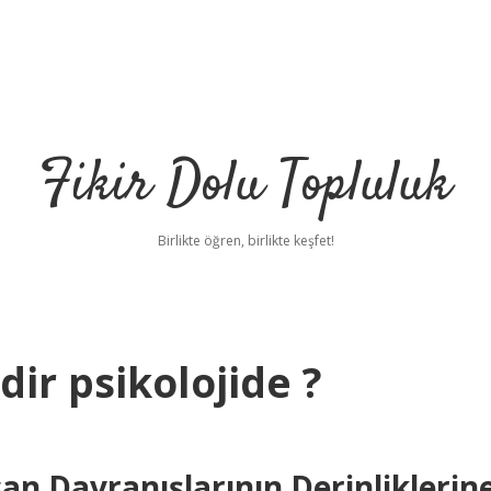
Fikir Dolu Topluluk
Birlikte öğren, birlikte keşfet!
dir psikolojide ?
an Davranışlarının Derinliklerin