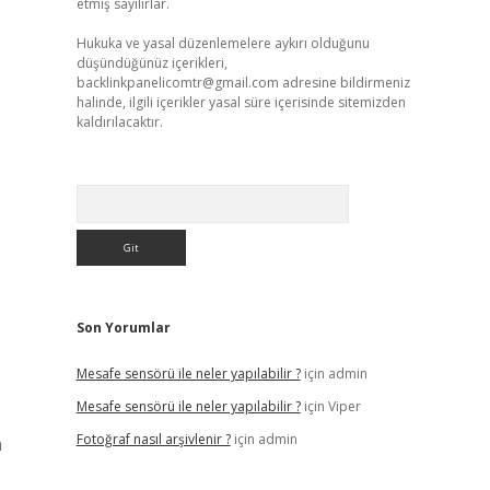
etmiş sayılırlar.
Hukuka ve yasal düzenlemelere aykırı olduğunu
düşündüğünüz içerikleri,
backlinkpanelicomtr@gmail.com
adresine bildirmeniz
halinde, ilgili içerikler yasal süre içerisinde sitemizden
kaldırılacaktır.
Arama
Son Yorumlar
Mesafe sensörü ile neler yapılabilir ?
için
admin
Mesafe sensörü ile neler yapılabilir ?
için
Viper
Fotoğraf nasıl arşivlenir ?
için
admin
n