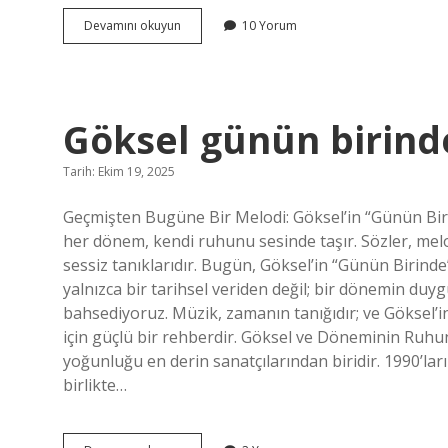
Osmanlı’da
Devamını okuyun
10 Yorum
haraç
vergisi
kimlerden
alınır
?
Göksel günün birinde
Tarih: Ekim 19, 2025
Geçmişten Bugüne Bir Melodi: Göksel’in “Günün Biri
her dönem, kendi ruhunu sesinde taşır. Sözler, mel
sessiz tanıklarıdır. Bugün, Göksel’in “Günün Birinde
yalnızca bir tarihsel veriden değil; bir dönemin duy
bahsediyoruz. Müzik, zamanın tanığıdır; ve Göksel’in
için güçlü bir rehberdir. Göksel ve Döneminin Ruh
yoğunluğu en derin sanatçılarından biridir. 1990’la
birlikte…