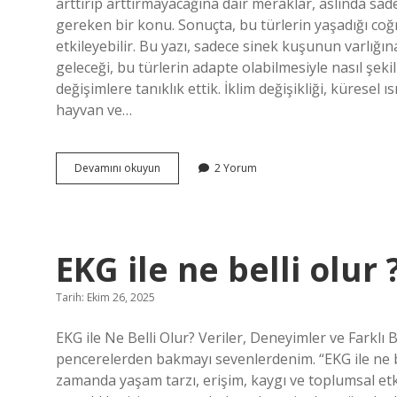
arttırıp arttırmayacağına dair meraklar, aslında sad
gereken bir konu. Sonuçta, bu türlerin yaşadığı coğ
etkileyebilir. Bu yazı, sadece sinek kuşunun varlığı
geleceği, bu türlerin adapte olabilmesiyle nasıl şek
değişimlere tanıklık ettik. İklim değişikliği, küresel
hayvan ve…
Ninni
Devamını okuyun
2 Yorum
hangi
yöreye
ait
?
EKG ile ne belli olur 
Tarih: Ekim 26, 2025
EKG ile Ne Belli Olur? Veriler, Deneyimler ve Farklı 
pencerelerden bakmayı sevenlerdenim. “EKG ile ne bel
zamanda yaşam tarzı, erişim, kaygı ve toplumsal etki