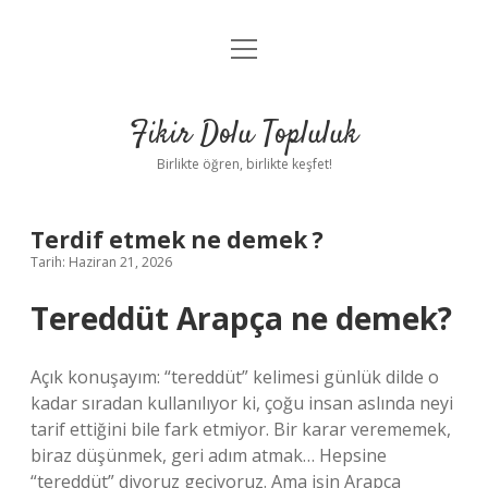
menüyü
Anasayfa
aç
Gizlilik Politikası
Fikir Dolu Topluluk
Yasal Uyarı
Birlikte öğren, birlikte keşfet!
Hakkımızda
Terdif etmek ne demek ?
Tarih: Haziran 21, 2026
Tereddüt Arapça ne demek?
Açık konuşayım: “tereddüt” kelimesi günlük dilde o
kadar sıradan kullanılıyor ki, çoğu insan aslında neyi
tarif ettiğini bile fark etmiyor. Bir karar verememek,
biraz düşünmek, geri adım atmak… Hepsine
“tereddüt” diyoruz geçiyoruz. Ama işin Arapça