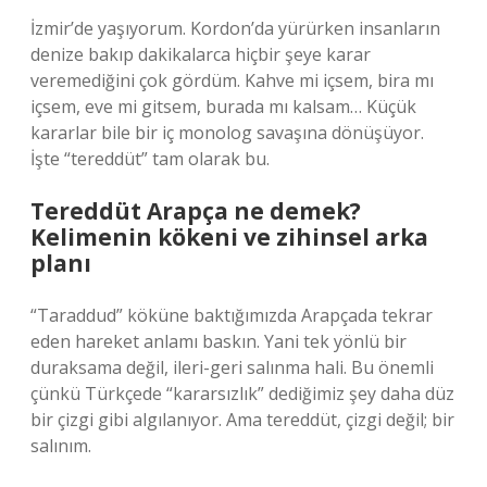
İzmir’de yaşıyorum. Kordon’da yürürken insanların
denize bakıp dakikalarca hiçbir şeye karar
veremediğini çok gördüm. Kahve mi içsem, bira mı
içsem, eve mi gitsem, burada mı kalsam… Küçük
kararlar bile bir iç monolog savaşına dönüşüyor.
İşte “tereddüt” tam olarak bu.
Tereddüt Arapça ne demek?
Kelimenin kökeni ve zihinsel arka
planı
“Taraddud” köküne baktığımızda Arapçada tekrar
eden hareket anlamı baskın. Yani tek yönlü bir
duraksama değil, ileri-geri salınma hali. Bu önemli
çünkü Türkçede “kararsızlık” dediğimiz şey daha düz
bir çizgi gibi algılanıyor. Ama tereddüt, çizgi değil; bir
salınım.