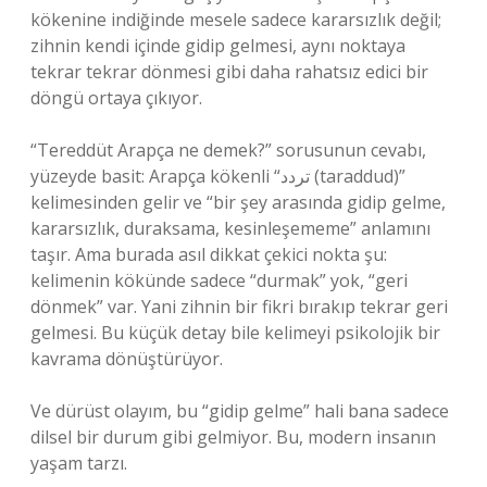
kökenine indiğinde mesele sadece kararsızlık değil;
zihnin kendi içinde gidip gelmesi, aynı noktaya
tekrar tekrar dönmesi gibi daha rahatsız edici bir
döngü ortaya çıkıyor.
“Tereddüt Arapça ne demek?” sorusunun cevabı,
yüzeyde basit: Arapça kökenli “تردد (taraddud)”
kelimesinden gelir ve “bir şey arasında gidip gelme,
kararsızlık, duraksama, kesinleşememe” anlamını
taşır. Ama burada asıl dikkat çekici nokta şu:
kelimenin kökünde sadece “durmak” yok, “geri
dönmek” var. Yani zihnin bir fikri bırakıp tekrar geri
gelmesi. Bu küçük detay bile kelimeyi psikolojik bir
kavrama dönüştürüyor.
Ve dürüst olayım, bu “gidip gelme” hali bana sadece
dilsel bir durum gibi gelmiyor. Bu, modern insanın
yaşam tarzı.