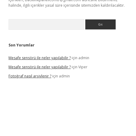
halinde, ilgili içerikler yasal süre içerisinde sitemizden kaldırılacaktır.
Arama
Son Yorumlar
Mesafe sensörü ile neler yapılabilir ?
için
admin
Mesafe sensörü ile neler yapılabilir ?
için
Viper
Fotoğraf nasıl arşivlenir ?
için
admin
el
ilbet yeni giriş adresi
betexper