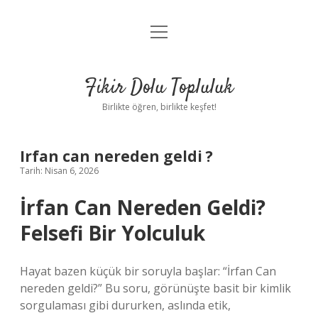
menüyü
Anasayfa
aç
Gizlilik Politikası
Fikir Dolu Topluluk
Yasal Uyarı
Birlikte öğren, birlikte keşfet!
Hakkımızda
Irfan can nereden geldi ?
Tarih: Nisan 6, 2026
İrfan Can Nereden Geldi?
Felsefi Bir Yolculuk
Hayat bazen küçük bir soruyla başlar: “İrfan Can
nereden geldi?” Bu soru, görünüşte basit bir kimlik
sorgulaması gibi dururken, aslında etik,