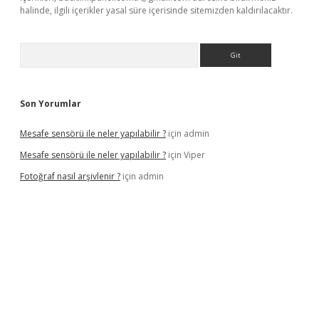
halinde, ilgili içerikler yasal süre içerisinde sitemizden kaldırılacaktır.
Arama
Son Yorumlar
Mesafe sensörü ile neler yapılabilir ?
için
admin
Mesafe sensörü ile neler yapılabilir ?
için
Viper
Fotoğraf nasıl arşivlenir ?
için
admin
el
ilbet yeni giriş adresi
betexper