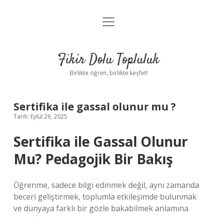
menüyü
Anasayfa
aç
Gizlilik Politikası
Fikir Dolu Topluluk
Yasal Uyarı
Birlikte öğren, birlikte keşfet!
Hakkımızda
Sertifika ile gassal olunur mu ?
Tarih: Eylül 26, 2025
Sertifika ile Gassal Olunur
Mu? Pedagojik Bir Bakış
Öğrenme, sadece bilgi edinmek değil, aynı zamanda
beceri geliştirmek, toplumla etkileşimde bulunmak
ve dünyaya farklı bir gözle bakabilmek anlamına