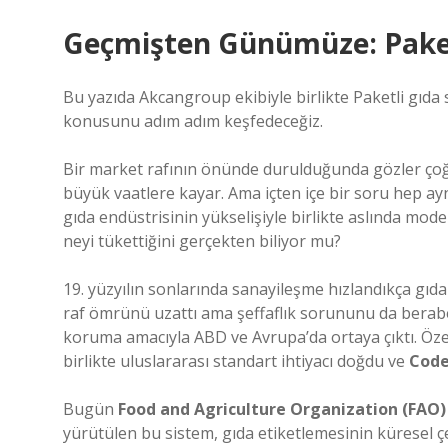
Geçmişten Günümüze: Paketl
Bu yazıda Akcangroup ekibiyle birlikte Paketli gıda 
konusunu adım adım keşfedeceğiz.
Bir market rafının önünde durulduğunda gözler çoğu 
büyük vaatlere kayar. Ama içten içe bir soru hep ayn
gıda endüstrisinin yükselişiyle birlikte aslında mod
neyi tükettiğini gerçekten biliyor mu?
19. yüzyılın sonlarında sanayileşme hızlandıkça gıd
raf ömrünü uzattı ama şeffaflık sorununu da beraberi
koruma amacıyla ABD ve Avrupa’da ortaya çıktı. Özell
birlikte uluslararası standart ihtiyacı doğdu ve
Code
Bugün
Food and Agriculture Organization (FAO)
yürütülen bu sistem, gıda etiketlemesinin küresel 