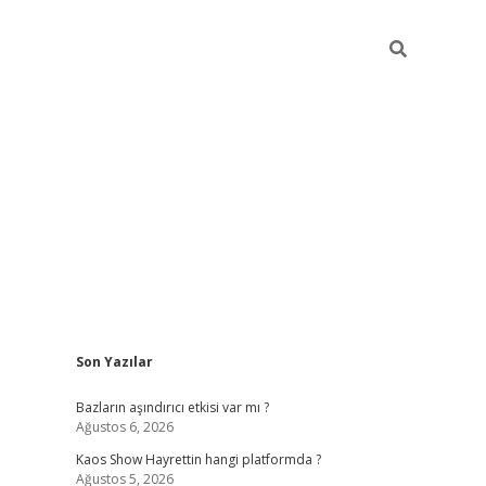
Sidebar
Son Yazılar
betexper güncel
i
Bazların aşındırıcı etkisi var mı ?
Ağustos 6, 2026
Kaos Show Hayrettin hangi platformda ?
Ağustos 5, 2026