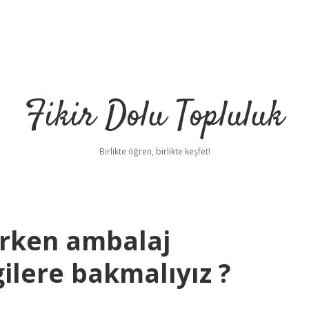
Fikir Dolu Topluluk
Birlikte öğren, birlikte keşfet!
lırken ambalaj
gilere bakmalıyız ?