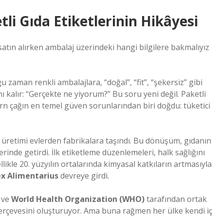
i Gıda Etiketlerinin Hikâyesi
satın alırken ambalaj üzerindeki hangi bilgilere bakmalıyız
zaman renkli ambalajlara, “doğal”, “fit”, “şekersiz” gibi
ı kalır: “Gerçekte ne yiyorum?” Bu soru yeni değil. Paketli
ern çağın en temel güven sorunlarından biri doğdu: tüketici
a üretimi evlerden fabrikalara taşındı. Bu dönüşüm, gıdanın
nde getirdi. İlk etiketleme düzenlemeleri, halk sağlığını
ikle 20. yüzyılın ortalarında kimyasal katkıların artmasıyla
x Alimentarius
devreye girdi.
ve
World Health Organization (WHO)
tarafından ortak
çerçevesini oluşturuyor. Ama buna rağmen her ülke kendi iç