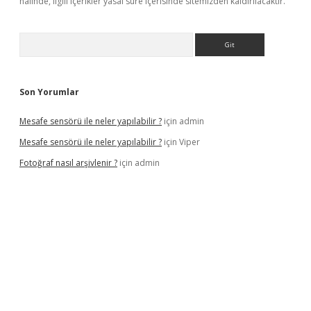
halinde, ilgili içerikler yasal süre içerisinde sitemizden kaldırılacaktır.
Arama
Son Yorumlar
Mesafe sensörü ile neler yapılabilir ?
için
admin
Mesafe sensörü ile neler yapılabilir ?
için
Viper
Fotoğraf nasıl arşivlenir ?
için
admin
texper güncel
ilbet yeni giriş adresi
betexper