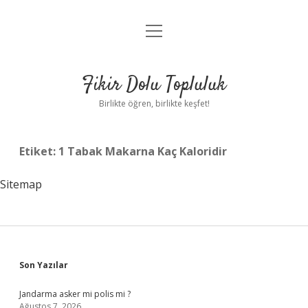
menüyü
Anasayfa
aç
Gizlilik Politikası
Fikir Dolu Topluluk
Yasal Uyarı
Birlikte öğren, birlikte keşfet!
Hakkımızda
Etiket:
1 Tabak Makarna Kaç Kaloridir
Sitemap
Sidebar
Son Yazılar
Jandarma asker mi polis mi ?
Ağustos 7, 2026