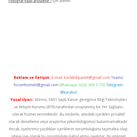
Fotoğraf nasıl arşivlenir ?
için
admin
etexper güncel
ilbet yeni giriş adresi
betexper
Reklam ve İletişim:
E-mail:
backlinkpaneli@gmail.com
Teams:
forumhizmeti@gmail.com
Whatsapp: 0262 606 0 726
Telegram:
@karabul
Yasal Uyarı:
Sitemiz, 5651 Sayılı Kanun gereğince Bilgi Teknolojileri
ve İletişim Kurumu (BTK) tarafından onaylanmış bir Yer Sağlayıcı
olarak hizmet vermektedir. Bu nedenle, sitedeki içerikleri proaktif
olarak denetleme veya araştırma yükümlülüğümüz bulunmamaktadır.
Ancak, üyelerimiz yazdıkları içeriklerin sorumluluğunu taşımakta olup,
siteye üye olarak bu sorumluluğu kabul etmiş sayılırlar. Bu internet