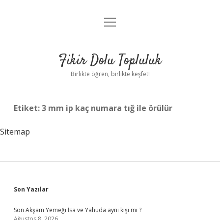
menüyü
Anasayfa
aç
Gizlilik Politikası
Fikir Dolu Topluluk
Yasal Uyarı
Birlikte öğren, birlikte keşfet!
Hakkımızda
Etiket:
3 mm ip kaç numara tığ ile örülür
Sitemap
Sidebar
Son Yazılar
Son Akşam Yemeği İsa ve Yahuda aynı kişi mi ?
Ağustos 8, 2026