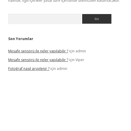
halinde, ilgili içerikler yasal süre içerisinde sitemizden kaldırılacaktır.
Arama
Son Yorumlar
Mesafe sensörü ile neler yapılabilir ?
için
admin
Mesafe sensörü ile neler yapılabilir ?
için
Viper
Fotoğraf nasıl arşivlenir ?
için
admin
texper güncel
ilbet yeni giriş adresi
betexper