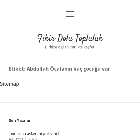
menüyü
Anasayfa
aç
Gizlilik Politikası
Fikir Dolu Topluluk
Yasal Uyarı
Birlikte öğren, birlikte keşfet!
Hakkımızda
Etiket:
Abdullah Öcalanın kaç çocuğu var
Sitemap
Sidebar
Son Yazılar
Jandarma asker mi polis mi ?
Ağustos 7, 2026