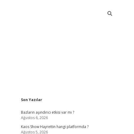
Sidebar
Son Yazılar
betexper g
Bazların aşındırıcı etkisi var mı ?
Ağustos 6, 2026
Kaos Show Hayrettin hangi platformda ?
Ağustos 5, 2026